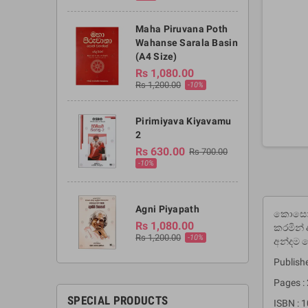
Maha Piruvana Poth
Wahanse Sarala Basin
(A4 Size)
Rs 1,080.00
Rs 1,200.00
-10%
Pirimiyava Kiyavamu
2
Rs 630.00
Rs 700.00
-10%
Agni Piyapath
කොසොල් 
Rs 1,080.00
කරමින් 
Rs 1,200.00
-10%
අන්දම 
Publishe
Pages :
SPECIAL PRODUCTS
ISBN : 