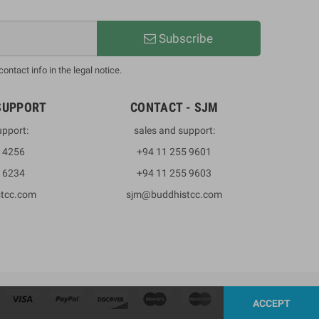
Subscribe
ntact info in the legal notice.
SUPPORT
CONTACT - SJM
upport:
sales and support:
3 4256
+94 11 255 9601
2 6234
+94 11 255 9603
stcc.com
sjm@buddhistcc.com
ACCEPT