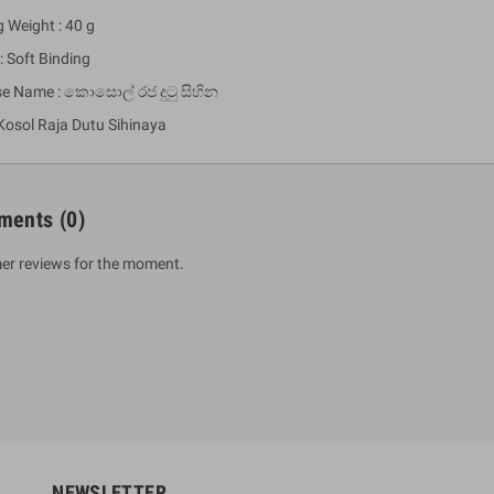
 Weight : 40 g
: Soft Binding
se Name : කොසොල් රජ දුටු සිහින
Kosol Raja Dutu Sihinaya
ments
(0)
er reviews for the moment.
um Sahitha) Piruvana
1 Shreniya Atha Huruwa
h Wahanse
Rs 621.00
R
Rs 690.00
-10%
00
Rs 2,500.00
-10%
NEWSLETTER