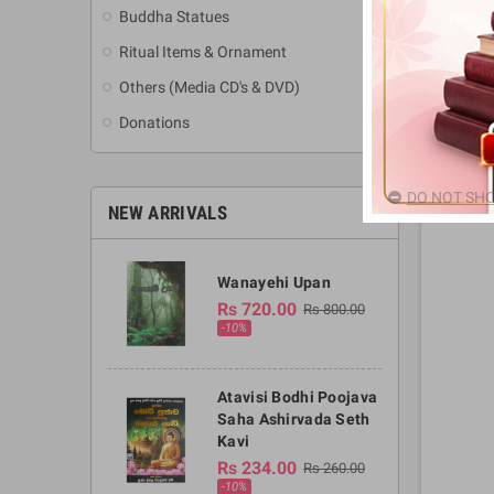
Buddha Statues
Ritual Items & Ornament
Others (Media CD's & DVD)
Donations
DO NOT SHO
NEW ARRIVALS
Wanayehi Upan
Rs 720.00
Rs 800.00
-10%
Atavisi Bodhi Poojava
Saha Ashirvada Seth
Kavi
Rs 234.00
Rs 260.00
-10%