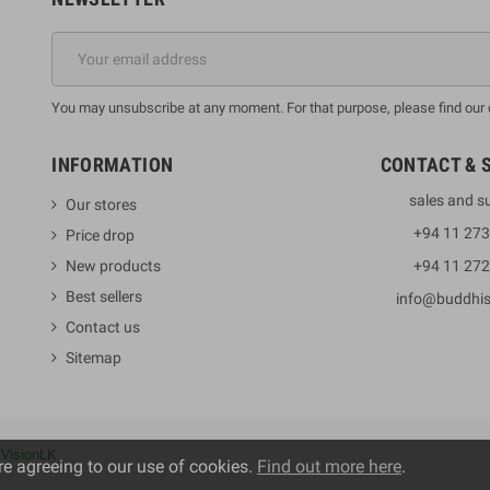
You may unsubscribe at any moment. For that purpose, please find our co
INFORMATION
CONTACT & 
sales and s
Our stores
+94 11 27
Price drop
New products
+94 11 27
Best sellers
info@buddhi
Contact us
Sitemap
y
VisionLK
re agreeing to our use of cookies.
Find out more here
.