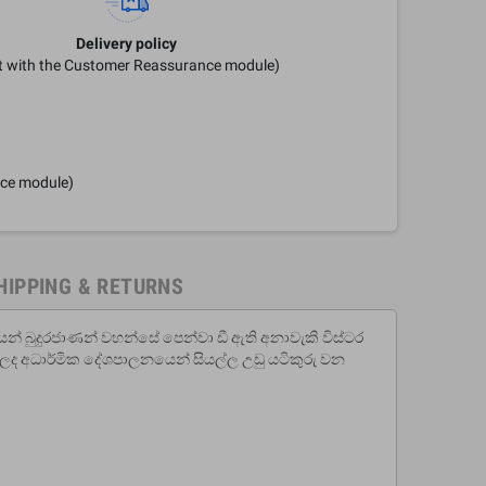
Delivery policy
it with the Customer Reassurance module)
nce module)
HIPPING & RETURNS
් බුදුරජාණන් වහන්සේ පෙන්වා ඩී ඇති අනාවැකි විස්ටර
 ලද අධාර්මික දේශපාලනයෙන් සියල්ල උඩු යටිකුරු වන