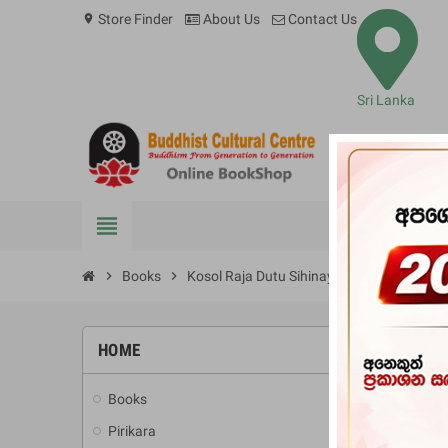
Store Finder
About Us
Contact Us
location_on
Sri Lanka
view_headline
BOOKS
chevron_right
Books
chevron_right
Kosol Raja Dutu Sihinaya
HOME
-20%
Books
add
Pirikara
add