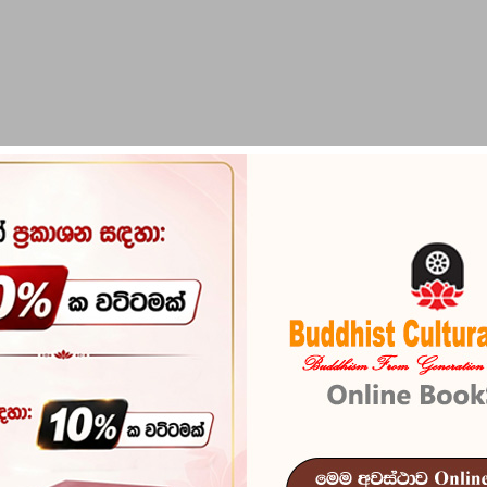
PIRIKARA
BUDDHA STATUES
RITUAL ITEMS & O
Kosol Raja Du
Reference
100
In stock
442