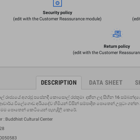
Security policy
(edit with the Customer Reassurance module)
(ed
Return policy
(edit with the Customer Reassura
DESCRIPTION
DATA SHEET
S
රාජ්‍යයේ අගරජු පසේනදී කොසොල් රජතුමා දකින ලද සිහින 16 සම්බන්දයෙන
ආචාර්ය විලේගොඩ අරියදේව හිමියන් විසින් සම්පාදිත පොතෙන් උපුටා ගන්න
මෙම පොතෙන් කෙටියෙන් පැහැදිලි කෙරේ.
r : Buddhist Cultural Center
 28
10050583