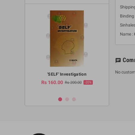
Shipping
Binding 
Sinhale
Name : 
Com
chat
No custom
a Huruwa
'SELF' Investigation
(Sinhala Ther
Pot
Rs 160.00
0.00
Rs 200.00
-10%
-20%
Rs 2,250.