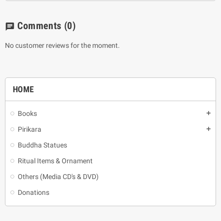
Comments
(0)
chat
No customer reviews for the moment.
HOME
Books
add
Pirikara
add
Buddha Statues
Ritual Items & Ornament
Others (Media CD's & DVD)
Donations