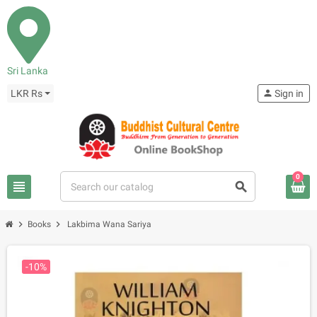
Sri Lanka
LKR Rs
person
Sign in
0
view_headline
search
chevron_right
chevron_right
Books
Lakbima Wana Sariya
-10%