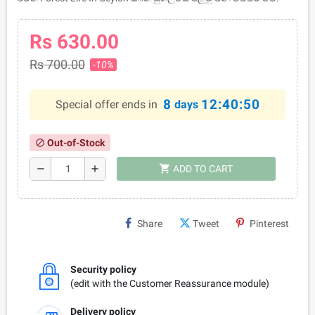
Rs 630.00
Rs 700.00
-10%
8
12:40:50
Special offer ends in
days
Out-of-Stock
block
shopping_cart
remove
add
ADD TO CART
Share
Tweet
Pinterest
Security policy
(edit with the Customer Reassurance module)
Delivery policy