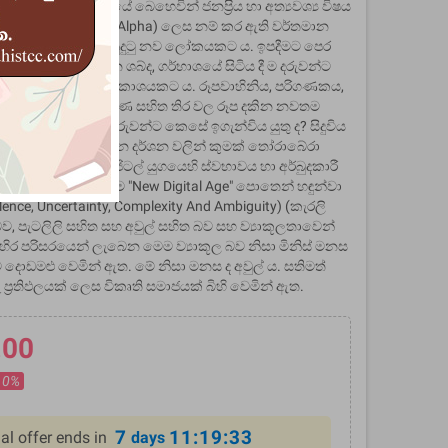
්‍ෂේත්‍රය මෑත අවධියේ බෙහෙවින් ජනප්‍රිය හා අත්‍යවශ්‍ය විෂය
රම්පරාව (Generation Alpha) ලෙස නම් කර ඇති වර්තමාන
වනුයේ අප පෙර දී නුදුටු නව ලෝකයකට ය. ඉපදීමට පෙර
ම් පරිහරණය කරන ශබ්ද, ගර්භාශයේ සිටිය දී ම දරුවන්ට
 තබනුයේ සයිබර් අවකාශයකට ය. රූපවාහිනිය, පරිගණකය,
, කැසට්, වීඩියෝ, වර්ණ සහිත තිර වල රූප දකින නවතම
පා තබන නව දරුවන්ට කෙසේ ඉගැන්විය යුතු ද? සිදුවිය
 ඔවුන් බලාගෙන සිටින දර්ශන වලින් කුමක් තෝරාබේරා
ඔවුනට නැත. නව ඩිජිටල් යුගයෙහි ස්වභාවය හා අර්බුදකාරී
ared Cohen විසින් තම "New Digital Age" පොතෙන් හඳුන්වා
ence, Uncertainty, Complexity And Ambiguity) (කැරලි
බව, පැටලිලි සහිත සහ අවුල් සහිත බව සහ ව්‍යාකූලතාවෙන්
 බාහිර පරිසරයෙන් ලැබෙන මෙම ව්‍යාකූල බව නිසා මිනිස් මනස
දොඩමළු වෙමින් ඇත. මේ නිසා මනස ද අවුල් ය. සතිමත්
 ප්‍රතිඵලයක් ලෙස විකෘති සමාජයක් බිහි වෙමින් ඇත.
.00
10%
7
11:19:32
al offer ends in
days