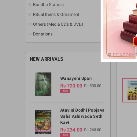
Buddha Statues
Ritual Items & Ornament
Others (Media CD's & DVD)
Donations
DO NOT SHO
NEW ARRIVALS
Wanayehi Upan
Rs 720.00
Rs 800.00
-10%
Atavisi Bodhi Poojava
Saha Ashirvada Seth
Kavi
Rs 234.00
Rs 260.00
-10%