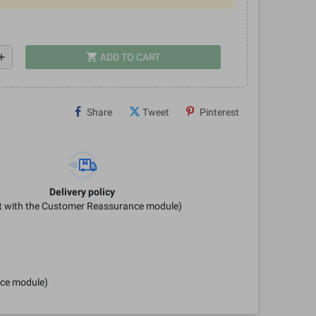
shopping_cart
dd
ADD TO CART
Share
Tweet
Pinterest
Delivery policy
it with the Customer Reassurance module)
nce module)