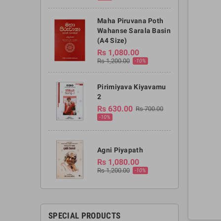
Maha Piruvana Poth
Wahanse Sarala Basin
(A4 Size)
Rs 1,080.00
Rs 1,200.00
-10%
Pirimiyava Kiyavamu
2
Rs 630.00
Rs 700.00
-10%
Agni Piyapath
Rs 1,080.00
Rs 1,200.00
-10%
SPECIAL PRODUCTS