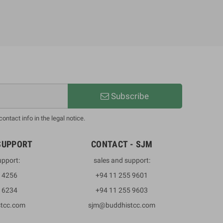
Subscribe
ntact info in the legal notice.
SUPPORT
CONTACT - SJM
upport:
sales and support:
3 4256
+94 11 255 9601
2 6234
+94 11 255 9603
stcc.com
sjm@buddhistcc.com