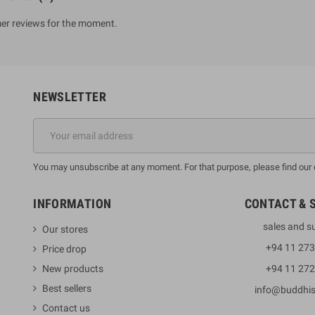
er reviews for the moment.
NEWSLETTER
You may unsubscribe at any moment. For that purpose, please find our co
INFORMATION
CONTACT & 
sales and s
Our stores
+94 11 27
Price drop
New products
+94 11 27
Best sellers
info@buddhi
Contact us