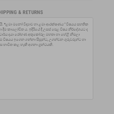
HIPPING & RETURNS
ි. *ළමා මනෝ විද්‍යාව හා ළමා ආරක්ෂණය " විෂයය සහතික
දීම කාලෝචිත ය. ඉදිරියේ දී උසස් පෙළ විෂය නිර්දේශයට ද
ස මහාචාර්ය දයා රෝහණ අතුකෝරල මහතා හා හේළි නිමලා
 එම විෂයය ඉගෙන ගන්නා සිසුන්ට, උගන්වන ගුරුවරුන්ට හා
භාවිත කළ හැකි අගනා ග්‍රන්ථයකි.
'SELF' Investigation
s 160.00
Rs 200.00
-20%