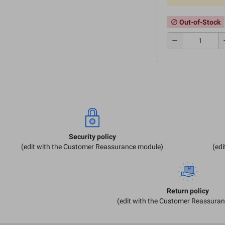
Out-of-Stock
block
remove
a
Security policy
(edit with the Customer Reassurance module)
(ed
Return policy
(edit with the Customer Reassura