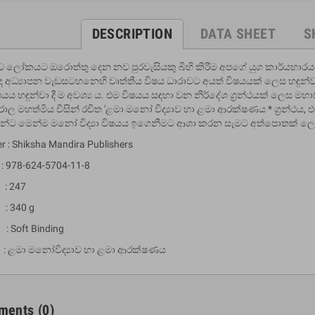
DESCRIPTION
DATA SHEET
S
 ලෝකයට ඔරොත්තු දෙන නව පුරවැසියකු බිහි කිරීම අපගේ යුග කාර්යභාරයය
අධ්‍යාපන වැඩසටහනෙහි වෘත්තීය විෂය ධාරාවට අයත් විෂයයක් ලෙස හඳුන්වා 
යය හඳුන්වා දී ම අවශ්‍ය ය. එම විෂයය සඳහා වන නිර්දේශ ග්‍රන්ථයක් ලෙ
ල මහත්මිය විසින් රචිත 'ළමා මනෝ විද්‍යාව හා ළමා ආරක්ෂණය * ග්‍රන්ථය,
යන්ට මෙන්ම මනෝ විද්‍යා විෂයය ඉගෙනීමට ආශා කරන සැමට අත්පොතක් ලෙස 
er : Shiksha Mandira Publishers
 978-624-5704-11-8
um Sahitha) Piruvana
1 Shreniya Atha Huruwa
: 247
h Wahanse
Rs 621.00
R
Rs 690.00
-10%
00
Rs 2,500.00
-10%
: 340 g
 : Soft Binding
 ළමා මනෝවිද්‍යාව හා ළමා ආරක්ෂණය
ments
(0)