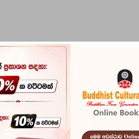
PIRIKARA
BUDDHA STATUES
RITUAL ITEMS & O
Lama manovi
Reference
103
ISBN
978