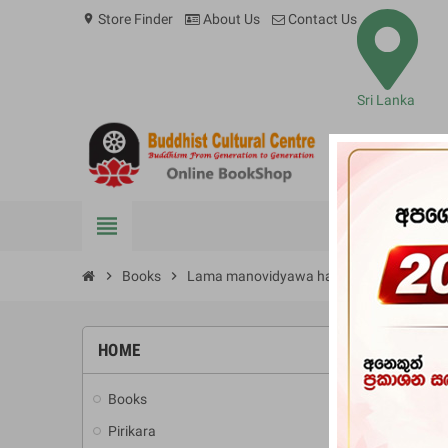
Store Finder
About Us
Contact Us
location_on
Sri Lanka
view_headline
BOOKS
chevron_right
Books
chevron_right
Lama manovidyawa ha lama arakshaka
HOME
-10%
Books
add
Pirikara
add