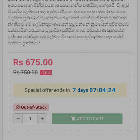
අතර සමාදාන විනිශ්චයකාර සම්මානනීය පණ්ඩිත, ගන්දර පී. ඩී. ඇස්
වීරසූරිය මැතිතුමා සදානුස්මරණීය ය. එම සනාතන ස්මාරකය මෙම
'ලේඛන පුරාණය' යි.මෙතුමාගේ අවසන් මෙන් ම පිරිපුන් විශිෂ්ටතම
කෘතිය වූ මේ ලේඛනපුරාණයෙන් පළවන්නේ ක්‍රමයෙන් පරිපාකයට
පත්වෙමින් වර්ධනය වූ ප්‍රාචීන ප්‍රතිවීන භාෂා පර්යේෂණ ඥානයේත්
ඉතිහාස පුරාවිද්‍යා පුරාලේඛන විද්‍යාවේ සහ අභිලේඛන ඥානයේත්
මස්තක ප්‍රාප්තිය යි.
Rs 675.00
Rs 750.00
-10%
7
07:04:24
Special offer ends in
days
Out-of-Stock
block
shopping_cart
remove
add
ADD TO CART