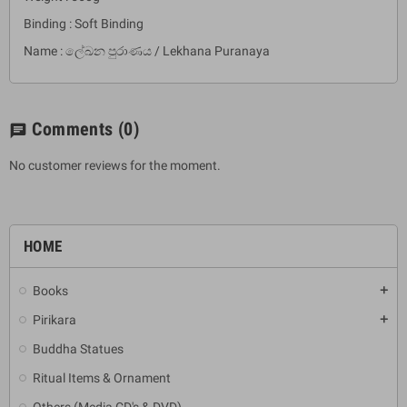
Binding : Soft Binding
Name : ලේඛන පුරාණය / Lekhana Puranaya
Comments
(0)
chat
No customer reviews for the moment.
HOME
Books
add
Pirikara
add
Buddha Statues
Ritual Items & Ornament
Others (Media CD's & DVD)