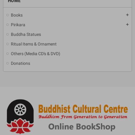
HOME
Books
add
Pirikara
add
Buddha Statues
Ritual Items & Ornament
Others (Media CD's & DVD)
Donations