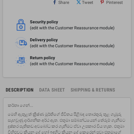
Share
Tweet
Pinterest
Security policy
(edit with the Customer Reassurance module)
Delivery policy
(edit with the Customer Reassurance module)
Return policy
(edit with the Customer Reassurance module)
DESCRIPTION
DATA SHEET
SHIPPING & RETURNS
කර්තෘ ගෙන්...
මෙහි ඇතුළත් ක්‍රිෂ්ණ මූර්තිගේ ජීවිතය පිළිබඳ තොරතුරු තුළ ගැඹුරු
සැඟවුණු දාර්ශනික අර්ථ ඇත. එතුමා සම්බන්ධයෙන් තේරුම් ගැනීමට
දුෂ්කර පැතිකඩ අවබෝධ කර ගැනීමට ඒවා උපකාර විය හැක. එතුමා
විහිළුවට කියන දේ හෝ ඉඳහිට කියන දේ කෙරෙන් පවා එතුමාගේ