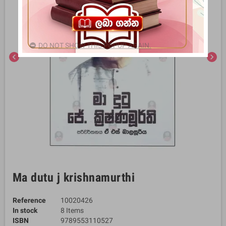
DO NOT SHOW THIS POPUP AGAIN.
chevron_left
chevron_right
Ma dutu j krishnamurthi
Reference
10020426
In stock
8 Items
ISBN
9789553110527