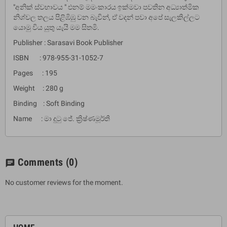
"අනික් ස්වභාවය " එනම් මමංකාරය ඉක්මවා පවතින අධ්‍යාත්මික
නිශ්චල තලය පිළිඹිඹු වන බැවින්, ඒ වදන් පවා අපේ සැලකිල්ලට
යොමු විය යුතු යැයි මම සිතමි.
Publisher : Sarasavi Book Publisher
ISBN : 978-955-31-1052-7
Pages : 195
Weight : 280 g
Binding : Soft Binding
Name : මා දුටු ජේ. ක්‍රිෂ්ණමූර්ති
Comments
(0)
chat
No customer reviews for the moment.