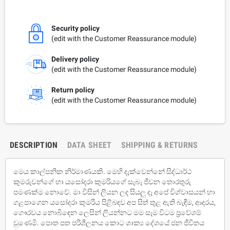
Security policy
(edit with the Customer Reassurance module)
Delivery policy
(edit with the Customer Reassurance module)
Return policy
(edit with the Customer Reassurance module)
DESCRIPTION
DATA SHEET
SHIPPING & RETURNS
මෙය කාල්පනික නිර්මාණයකි. මෙහි දැක්වෙන්නේ සිද්ධාර්ථ
කුමරුවන්ගේ හා යසෝදරා කුමරියගේ සැබෑ ජීවන තොරතුරු
පමණක්ම නොවේ. මා විසින් ලියන ලද සියලු දෑ අපේ විශ්වාසයන් හා
ගළපාගෙන යසෝදරා කුමරිය පිළිබඳව අප සිත් තුළ ඇති බැඳීම, ආදරය,
ගෞරවය නොබිඳෙන ලෙසින් ලියන්නට මම සෑම විටම ප්‍රවේශම්
වුණෙමි. පොත පත පරිශීලනය කොට ශාක්‍ය දේශයේ ජන ජීවිතය