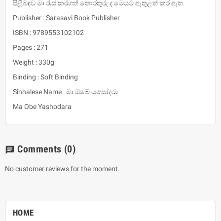
පිළිබඳව මා රැස් කරගත් තොරතුරු ද මෙයට ඇතුළත් කර ඇත.
Publisher : Sarasavi Book Publisher
ISBN : 9789553102102
Pages : 271
Weight : 330g
Binding : Soft Binding
Sinhalese Name : මා ඔබේ යසෝදරා
Ma Obe Yashodara
Comments
(0)
chat
No customer reviews for the moment.
HOME