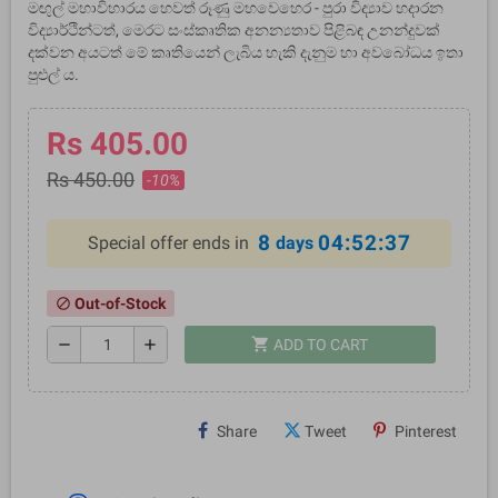
මඟුල් මහාවිහාරය හෙවත් රූණු මහවෙහෙර - පුරා විද්‍යාව හදාරන
විද්‍යාර්ථින්ටත්, මෙරට සංස්කෘතික අනන්‍යතාව පිළිබඳ උනන්දුවක්
දක්වන අයටත් මේ කෘතියෙන් ලැබිය හැකි දැනුම හා අවබෝධය ඉතා
පුළුල්‍ ය.
Rs 405.00
Rs 450.00
-10%
8
04:52:37
Special offer ends in
days
Out-of-Stock
block
shopping_cart
remove
add
ADD TO CART
Share
Tweet
Pinterest