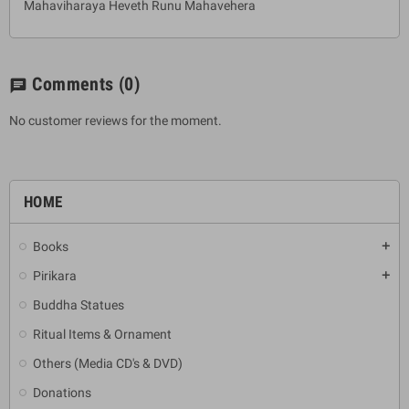
Mahaviharaya Heveth Runu Mahavehera
Comments
(0)
chat
No customer reviews for the moment.
HOME
Books
add
Pirikara
add
Buddha Statues
Ritual Items & Ornament
Others (Media CD's & DVD)
Donations