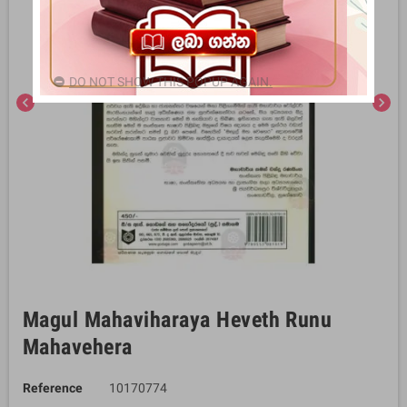
DO NOT SHOW THIS POPUP AGAIN.
chevron_left
chevron_right
Magul Mahaviharaya Heveth Runu
Mahavehera
Reference
10170774