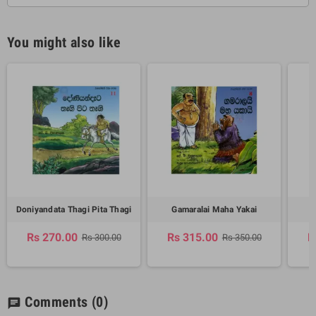
You might also like
Doniyandata Thagi Pita Thagi
Gamaralai Maha Yakai
Rs 270.00
Rs 315.00
R
Rs 300.00
Rs 350.00
Comments
(0)
chat