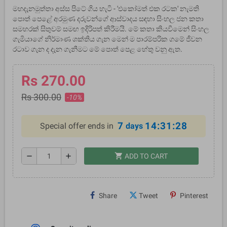
මහදැනමුත්තා අස්ස පිටේ ගිය හැටි - 'එකෝමත් එක රටක' නැමති
පොත් පෙළේ අරමුණ දරුවන්ගේ ආස්වාදය සඳහා සිංහල ජන කතා
සමහරක් සිතුවම් සමඟ ඉදිරිපත් කිරීමයි. මේ කතා කියවීමෙන් සිංහල
ගැමියා‌ගේ නිර්මාණ ශක්තිය ගැන මෙන් ම පාරම්පරික ගමේ ජීවන
රටාව ගැන ද දැන ගැනීමට මේ පොත් පෙළ හේතු වනු ඇත.
Rs 270.00
Rs 300.00
-10%
7
14:31:28
Special offer ends in
days
shopping_cart
remove
add
ADD TO CART
Share
Tweet
Pinterest