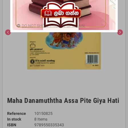
DO NOT SHOW THIS POPUP AGAIN.
chevron_left
chevron_right
Maha Danamuththa Assa Pite Giya Hati
Reference
10150825
In stock
8 Items
ISBN
9789550335343