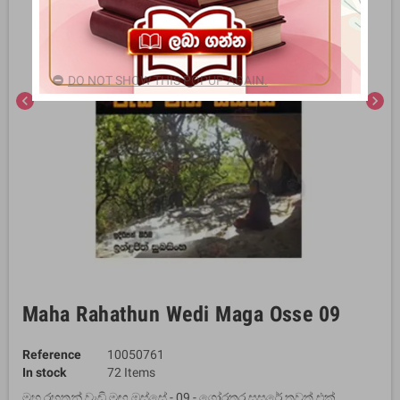
DO NOT SHOW THIS POPUP AGAIN.
chevron_left
chevron_right
Maha Rahathun Wedi Maga Osse 09
Reference
10050761
In stock
72 Items
මහ රහතුන් වැඩි මඟ ඔස්සේ - 09 - ගෝරතර සසරේ තවත් එක්