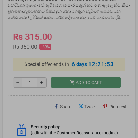
සන්ධියක ඉබාගාතේ ඇවිද යන සංසාර සතුන් හට නොඇලෙන්ට කියා
දුන් නොගැටෙන්නට සිහිය දුන් මහා රහතුන් වැඩිමග ඔස්සේ යන
තේමාවෙන් ඉදිරිපත් කරන ධර්ම දේශනා මාලාවේ නවවන්නැයි.
Rs 315.00
Rs 350.00
-10%
6
12:21:53
Special offer ends in
days
shopping_cart
remove
add
ADD TO CART
Share
Tweet
Pinterest
Security policy
(edit with the Customer Reassurance module)