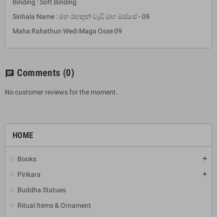
Binding : Soft Binding
Sinhala Name : මහ රහතුන් වැඩි මඟ ඔස්සේ - 09
Maha Rahathun Wedi Maga Osse 09
Comments
(0)
chat
No customer reviews for the moment.
HOME
Books
add
Pirikara
add
Buddha Statues
Ritual Items & Ornament