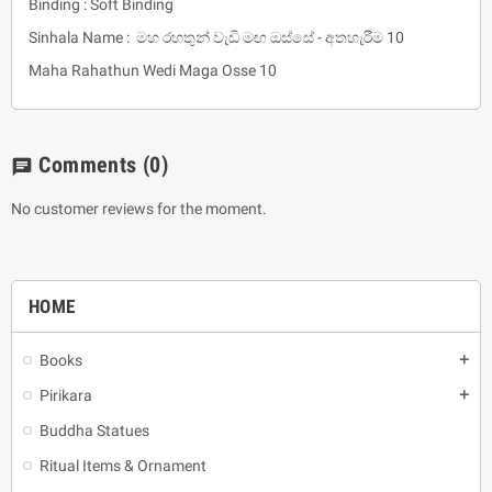
Binding : Soft Binding
Sinhala Name : මහ රහතුන් වැඩි මඟ ඔස්සේ - අතහැරීම 10
Maha Rahathun Wedi Maga Osse 10
Comments
(0)
chat
No customer reviews for the moment.
HOME
Books
add
Pirikara
add
Buddha Statues
Ritual Items & Ornament