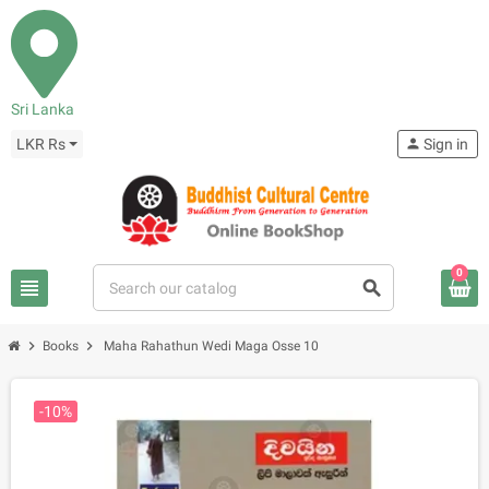
Sri Lanka
LKR Rs
person
Sign in
0
view_headline
search
chevron_right
chevron_right
Books
Maha Rahathun Wedi Maga Osse 10
-10%