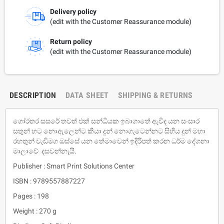
Delivery policy
(edit with the Customer Reassurance module)
Return policy
(edit with the Customer Reassurance module)
DESCRIPTION
DATA SHEET
SHIPPING & RETURNS
ගෝරතර සසරේ තවත් එක් සන්ධියක ඉබාගාතේ ඇවිද යන සංසාර
සතුන් හට නොඇලෙන්ට කියා දුන් නොගැටෙන්නට සිහිය දුන් මහා
රහතුන් වැඩිමග ඔස්සේ යන තේමාවෙන් ඉදිරිපත් කරන ධර්ම දේශනා
මාලාවේ දසවන්නැයි.
Publisher : Smart Print Solutions Center
ISBN : 9789557887227
Pages : 198
Weight : 270 g