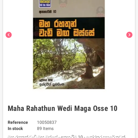
chevron_left
chevron_right
Maha Rahathun Wedi Maga Osse 10
Reference
10050837
In stock
89 Items
මහ රහතුන් වැඩි මඟ ඔස්සේ - අතහැරීම 10 - ගෝරතර සසරේ තවත්