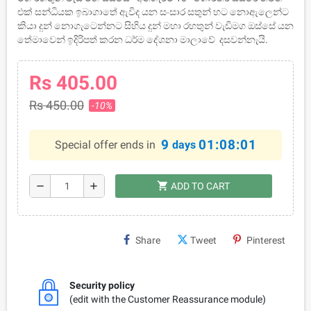
එක් සන්ධියක ඉබාගාතේ ඇවිද යන සංසාර සතුන් හට නොඇලෙන්ට
කියා දුන් නොගැටෙන්නට සිහිය දුන් මහා රහතුන් වැඩිමග ඔස්සේ යන
තේමාවෙන් ඉදිරිපත් කරන ධර්ම දේශනා මාලාවේ දසවන්නැයි.
Rs 405.00
Rs 450.00
-10%
9
01:08:01
Special offer ends in
days
shopping_cart
remove
add
ADD TO CART
Share
Tweet
Pinterest
Security policy
(edit with the Customer Reassurance module)