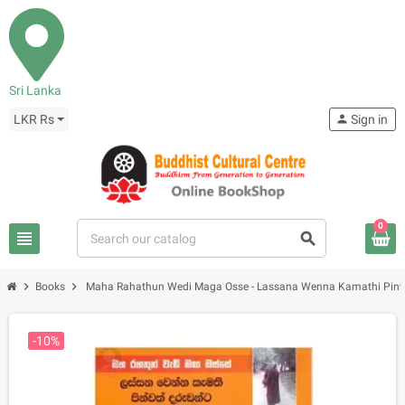
Sri Lanka
LKR Rs
person
Sign in
0
view_headline
search
chevron_right
chevron_right
Books
Maha Rahathun Wedi Maga Osse - Lassana Wenna Kamathi Pinw
-10%