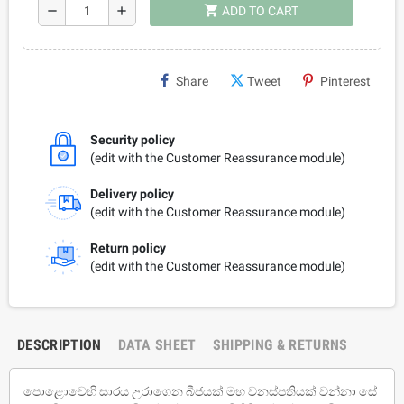
shopping_cart
remove
add
ADD TO CART
Share
Tweet
Pinterest
Security policy
(edit with the Customer Reassurance module)
Delivery policy
(edit with the Customer Reassurance module)
Return policy
(edit with the Customer Reassurance module)
DESCRIPTION
DATA SHEET
SHIPPING & RETURNS
පොළොවෙහි සාරය උරාගෙන බීජයක් මහ වනස්පතියක් වන්නා සේ