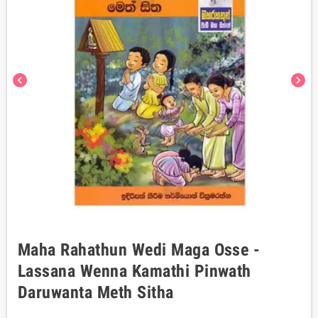
chevron_left
chevron_right
Maha Rahathun Wedi Maga Osse -
Lassana Wenna Kamathi Pinwath
Daruwanta Meth Sitha