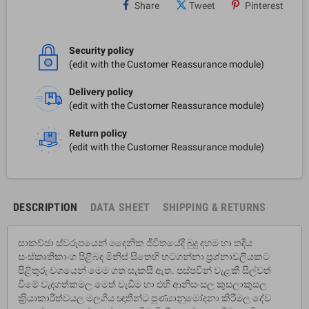
Share
Tweet
Pinterest
Security policy
(edit with the Customer Reassurance module)
Delivery policy
(edit with the Customer Reassurance module)
Return policy
(edit with the Customer Reassurance module)
DESCRIPTION
DATA SHEET
SHIPPING & RETURNS
සාකච්ඡා ස්වරූපයෙන් දෛනික ජීවිතයේදී බුදු දහම හා තදීය
සංස්කෘතිකාංග පිළිබද මිනිස් සිතෙහි හටගන්නා ප‍්‍රශ්නාවලියකට
පිළිතුරු වශයෙන් මෙම ගත සැකසී ඇත. පස්පවින් වැළකී සිල්වත්
වීමේ වැදගත්කමල මෙත් වැඞීම හා එහි ආනිසංසල කුසලාකුසල
ක‍්‍රියාකාරීත්වයල මලගිය ඥාතීන්ට පුණ්‍යානුමෝදනා කිරීමල දේව