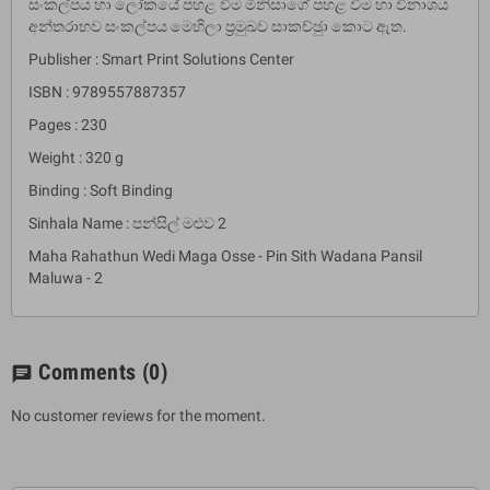
සංකල්පය හා ලෝකයේ පහළ වීම මිනිසාගේ පහළ වීම හා විනාශය
අන්තරාභව සංකල්පය මෙහිලා ප‍්‍රමුඛව සාකච්ඡුා කොට ඇත.
Publisher : Smart Print Solutions Center
ISBN : 9789557887357
Pages : 230
Weight : 320 g
Binding : Soft Binding
Sinhala Name : පන්සිල් මළුව 2
Maha Rahathun Wedi Maga Osse - Pin Sith Wadana Pansil
Maluwa - 2
Comments
(0)
chat
No customer reviews for the moment.