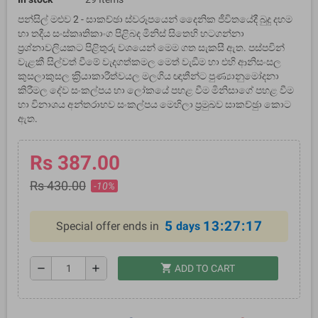
පන්සිල් මළුව 2 - සාකච්ඡා ස්වරූපයෙන් දෛනික ජීවිතයේදී බුදු දහම
හා තදීය සංස්කෘතිකාංග පිළිබද මිනිස් සිතෙහි හටගන්නා
ප‍්‍රශ්නාවලියකට පිළිතුරු වශයෙන් මෙම ගත සැකසී ඇත. පස්පවින්
වැළකී සිල්වත් වීමේ වැදගත්කමල මෙත් වැඞීම හා එහි ආනිසංසල
කුසලාකුසල ක‍්‍රියාකාරීත්වයල මලගිය ඥාතීන්ට පුණ්‍යානුමෝදනා
කිරීමල දේව සංකල්පය හා ලෝකයේ පහළ වීම මිනිසාගේ පහළ වීම
හා විනාශය අන්තරාභව සංකල්පය මෙහිලා ප‍්‍රමුඛව සාකච්ඡුා කොට
ඇත.
Rs 387.00
Rs 430.00
-10%
5
13:27:16
Special offer ends in
days
shopping_cart
remove
add
ADD TO CART