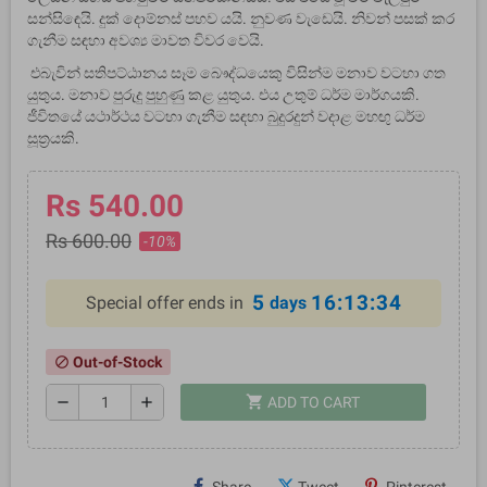
සන්සිඳෙයි. දුක් දොම්නස් පහව යයි. නුවණ වැඩෙයි. නිවන් පසක් කර
ගැනීම සඳහා අවශ්‍ය මාවත විවර වෙයි.
එබැවින් සතිපට්ඨානය සෑම බෞද්ධයෙකු විසින්ම මනාව වටහා ගත
යුතුය. මනාව පුරුදු පුහුණු කළ යුතුය. එය උතුම් ධර්ම මාර්ගයකි.
ජීවිතයේ යථාර්ථය වටහා ගැනීම සඳහා බුදුරදුන් වදාළ මහඟු ධර්ම
සූත‍්‍රයකි.
Rs 540.00
Rs 600.00
-10%
5
16:13:34
Special offer ends in
days
Out-of-Stock
block
shopping_cart
remove
add
ADD TO CART
Share
Tweet
Pinterest