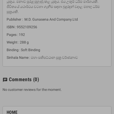
යුතුය. මනාව පුරුදු පුහුණු කළ යුතුය. එය උතුම් ධර්ම මාර්ගයකි.
ජීවිතයේ යථාර්ථය වටහා ගැනීම සඳහා බුදුරදුන් වදාළ මහඟු ධර්ම
සූත‍්‍රයකි.
Publisher : M.D. Gunasena And Company.Ltd
ISBN : 9552109256
Pages : 192
Weight : 288 g
Binding : Soft Binding
Sinhala Name : මහා සතිපට්ඨාන සුත්‍ර වර්ණනාව
Comments
(0)
chat
No customer reviews for the moment.
HOME