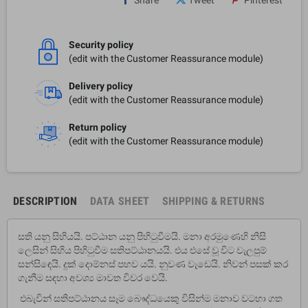
Security policy
(edit with the Customer Reassurance module)
Delivery policy
(edit with the Customer Reassurance module)
Return policy
(edit with the Customer Reassurance module)
DESCRIPTION
DATA SHEET
SHIPPING & RETURNS
සති යනු සිහියයි. පට්ඨාන යනු පිහිටුවීමයි. මනා අරමුණෙහි නිසි
ලෙසින් සිහිය පිහිටුවීම සතිපට්ඨානයයි. එය එසේ වූ විට වැලපුම්
සන්සිඳෙයි. දුක් දොම්නස් පහව යයි. නුවණ වැඩෙයි. නිවන් පසක් කර
ගැනීම සඳහා අවශ්‍ය මාවත විවර වෙයි.
එබැවින් සතිපට්ඨානය සෑම බෞද්ධයෙකු විසින්ම මනාව වටහා ගත