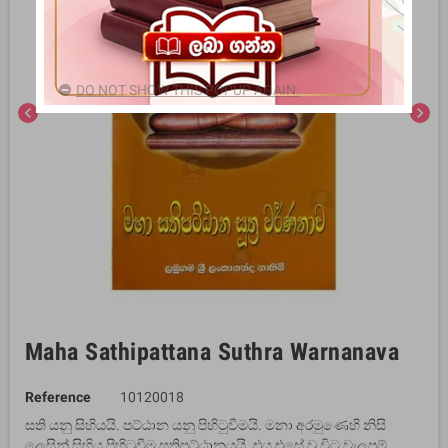
DO NOT SHOW THIS POPUP AGAIN.
chevron_left
chevron_right
Maha Sathipattana Suthra Warnanava
Reference
10120018
සති යනු සිහියයි. පට්ඨාන යනු පිහිටුවීමයි. මනා අරමුණෙහි නිසි
ලෙසින් සිහිය පිහිටුවීම සතිපට්ඨානයයි. එය එසේ වූ විට වැලපුම්