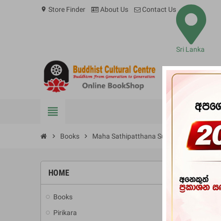
Store Finder
About Us
Contact Us
location_on
Sri Lanka
view_headline
BOOKS
chevron_right
Books
chevron_right
Maha Sathipatthana Suthraya-Sinhala Eng
HOME
-10%
Books
add
Pirikara
add