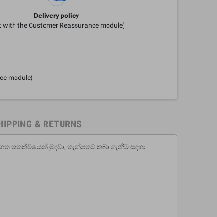
Delivery policy
it with the Customer Reassurance module)
nce module)
HIPPING & RETURNS
සහගත තත්ත්වයෙන් මුදවා, තැන්පත්ව තබා ගැනීම සඳහා
.