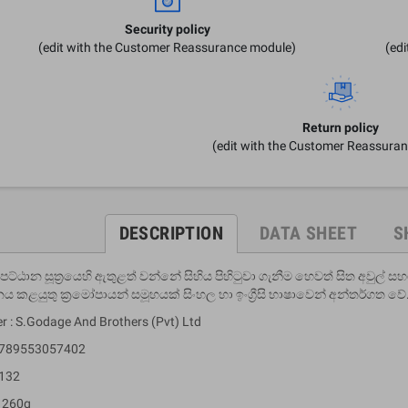
Security policy
(edit with the Customer Reassurance module)
(ed
Return policy
(edit with the Customer Reassura
DESCRIPTION
DATA SHEET
S
පට්ඨාන සූත්‍රයෙහි ඇතුළත් වන්නේ සිහිය පිහිටුවා ගැනීම හෙවත් සිත අවුල් 
 කළයුතු ක්‍රමෝපායන් සමූහයක් සිංහල හා ඉංග්‍රීසි භාෂාවෙන් අන්තර්ගත වේ
er : S.Godage And Brothers (Pvt) Ltd
 9789553057402
 132
: 260g