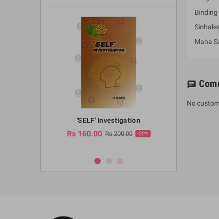
Binding 
Sinhales
Maha Sa
Com
chat
No custom
a Huruwa
'SELF' Investigation
(Sinhala Ther
Pot
Rs 160.00
0.00
Rs 200.00
-10%
-20%
Rs 2,250.