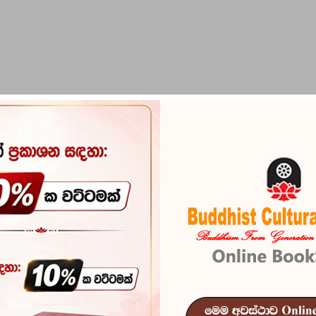
PIRIKARA
BUDDHA STATUES
RITUAL ITEMS & O
lish
Maha Sathipa
Reference
101
මහා සතිපට්ඨාන සූත්‍රය -