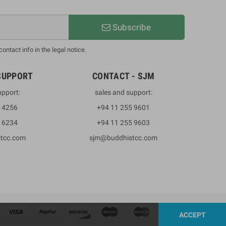
Subscribe
ntact info in the legal notice.
SUPPORT
CONTACT - SJM
upport:
sales and support:
3 4256
+94 11 255 9601
2 6234
+94 11 255 9603
stcc.com
sjm@buddhistcc.com
ACCEPT