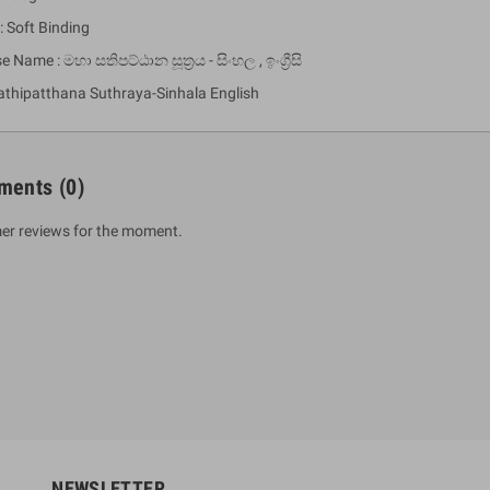
: Soft Binding
e Name : මහා සතිපට්ඨාන සූත්‍රය - සිංහල , ඉංග්‍රීසි
thipatthana Suthraya-Sinhala English
ments
(0)
er reviews for the moment.
um Sahitha) Piruvana
1 Shreniya Atha Huruwa
h Wahanse
Rs 621.00
R
Rs 690.00
-10%
00
Rs 2,500.00
-10%
NEWSLETTER