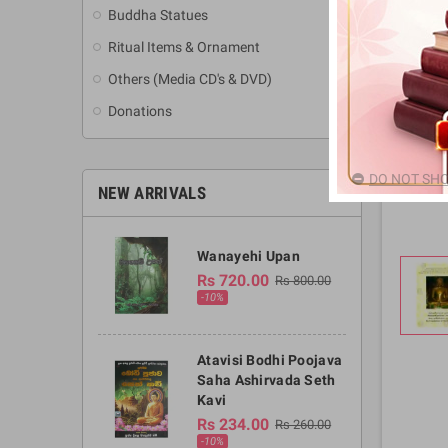
Buddha Statues
Ritual Items & Ornament
Others (Media CD's & DVD)
Donations
DO NOT SHO
NEW ARRIVALS
Wanayehi Upan
Rs 720.00
Rs 800.00
-10%
Atavisi Bodhi Poojava
Saha Ashirvada Seth
Kavi
Rs 234.00
Rs 260.00
-10%