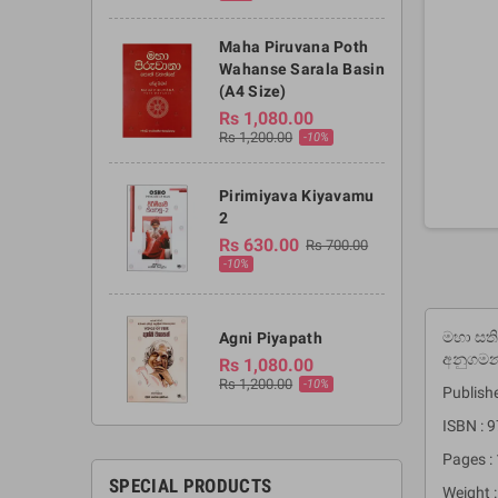
Maha Piruvana Poth
Wahanse Sarala Basin
(A4 Size)
Rs 1,080.00
Rs 1,200.00
-10%
Pirimiyava Kiyavamu
2
Rs 630.00
Rs 700.00
-10%
මහා සති
Agni Piyapath
අනුගමනය
Rs 1,080.00
Rs 1,200.00
-10%
Publish
ISBN :
Pages :
SPECIAL PRODUCTS
Weight 