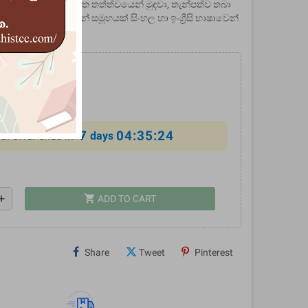
 හෙවත් සිත අවුල් සහගත තත්ත්වයෙන් මුදවා, තැන්පත්ව තබා
ළයුතු ක්‍රමෝපායන් සමූහයක් සිංහල හා ඉංග්‍රීසි භාෂාවෙන්
0
%
7
04:35:23
al offer ends in
days
shopping_cart
dd
ADD TO CART
Share
Tweet
Pinterest