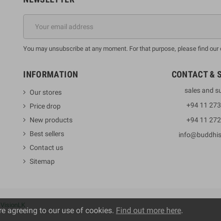
You may unsubscribe at any moment. For that purpose, please find our co
INFORMATION
CONTACT & 
sales and s
Our stores
+94 11 27
Price drop
New products
+94 11 27
Best sellers
info@buddhi
Contact us
Sitemap
y
VisionLK
re agreeing to our use of cookies.
Find out more here
.