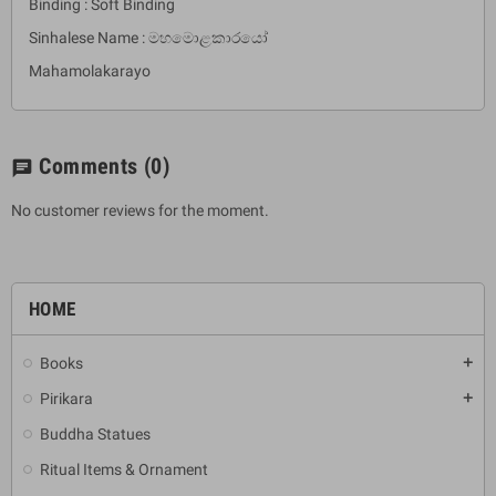
Binding : Soft Binding
Sinhalese Name : මහමොළකාරයෝ
Mahamolakarayo
Comments
(0)
chat
No customer reviews for the moment.
HOME
Books
add
Pirikara
add
Buddha Statues
Ritual Items & Ornament