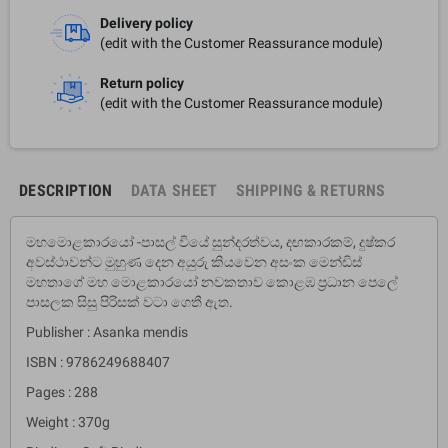
Delivery policy
(edit with the Customer Reassurance module)
Return policy
(edit with the Customer Reassurance module)
DESCRIPTION
DATA SHEET
SHIPPING & RETURNS
මහමොළකාරයෝ -පාසල් වියේ සුන්දරත්වය, දඟකාරකම්, දුෂ්කර
අවස්ථාවන්ට මුහුණ දෙන අයුරු කියවෙන අසංක මෙන්ඩිස්
මහතාගේ මහ මොළකාරයෝ නවකතාව කොළඹ ප්‍රධාන පෙලේ
පාසලක සිසු පිරිසක් වටා ගෙතී ඇත.
Publisher : Asanka mendis
ISBN : 9786249688407
Pages : 288
Weight : 370g