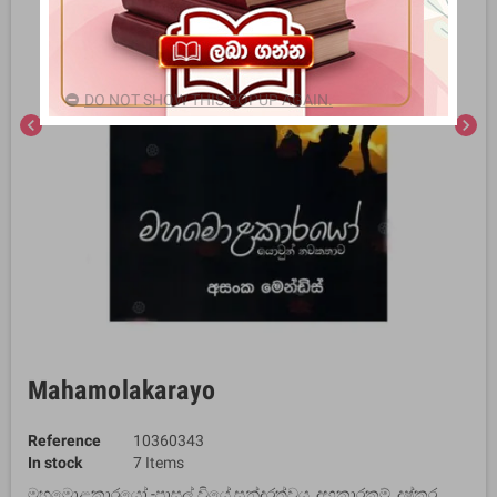
DO NOT SHOW THIS POPUP AGAIN.
chevron_left
chevron_right
Mahamolakarayo
Reference
10360343
In stock
7 Items
මහමොළකාරයෝ -පාසල් වියේ සුන්දරත්වය, දඟකාරකම්, දුෂ්කර