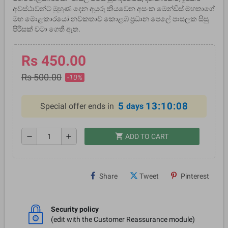
අවස්ථාවන්ට මුහුණ දෙන අයුරු කියවෙන අසංක මෙන්ඩිස් මහතාගේ
මහ මොළකාරයෝ නවකතාව කොළඹ ප්‍රධාන පෙලේ පාසලක සිසු
පිරිසක් වටා ගෙතී ඇත.
Rs 450.00
Rs 500.00
-10%
5
13:10:08
Special offer ends in
days
shopping_cart
remove
add
ADD TO CART
Share
Tweet
Pinterest
Security policy
(edit with the Customer Reassurance module)