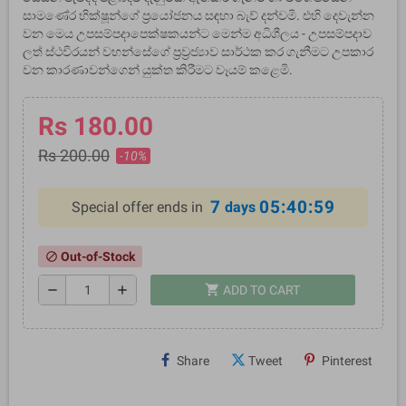
සාමණේර භික්ෂූන්ගේ ප්‍රයෝජනය සඳහා බැව් දන්වමි. එහි දෙවැන්න
වන මෙය උපසම්පදාපෙක්ෂකයන්ට මෙන්ම අධිශීලය - උපසම්පදාව
ලත් ස්ථවිරයන් වහන්සේගේ ප්‍රව්‍රජ්‍යාව සාර්ථක කර ගැනීමට උපකාර
වන කාරණාවන්ගෙන් යුක්ත කිරීමට වෑයම් කළෙමි.
Rs 180.00
Rs 200.00
-10%
7
05:40:58
Special offer ends in
days
Out-of-Stock
block
shopping_cart
remove
add
ADD TO CART
Share
Tweet
Pinterest