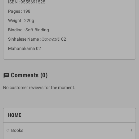
ISBN : 9555691525
Pages : 198
Weight : 220g
Binding : Soft Binding
Sinhalese Name : මහණකම 02
Mahanakama 02
Comments
(0)
chat
No customer reviews for the moment.
HOME
Books
add