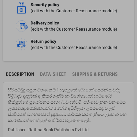
Security policy
(edit with the Customer Reassurance module)
Delivery policy
(edit with the Customer Reassurance module)
Return policy
(edit with the Customer Reassurance module)
DESCRIPTION
DATA SHEET
SHIPPING & RETURNS
සිරි සම්බුදු සසුන මහණකම 1 සැපයුනේ බොහෝ සෙයින් පැවිද්ද
පිළිබඳව දැනුමක් ඇතිකර ගැනීම හා විශේෂයෙන් සාමණේර
භික්ෂූන්ගේ ප්‍රයෝජනය සඳහා බැව් දන්වමි. එහි දෙවැන්න වන මෙය
උපසම්පදාපෙක්ෂකයන්ට මෙන්ම අධිශීලය - උපසම්පදාව ලත්
ස්ථවිරයන් වහන්සේගේ ප්‍රව්‍රජ්‍යාව සාර්ථක කර ගැනීමට උපකාර වන
කාරණාවන්ගෙන් යුක්ත කිරීමට වෑයම් කළෙමි.
Publisher : Rathna Book Publishers Pvt Ltd