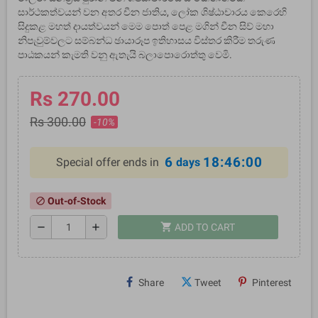
සාර්ථකත්වයන් වන අතර චීන ජාතිය, ලෝක ශිෂ්ඨාචාරය කෙරෙහි
සිදුකළ මහත් දායත්වයන් මෙම පොත් පෙළ මගින් චීන සිව් මහා
නිපැවුම්වලට සම්බන්ධ ඡායාරූප ඉතිහාසය විස්තර කිරීම තරුණ
පාඨකයන් කැමති වනු ඇතැයි බලාපොරොත්තු වෙමි.
Rs 270.00
Rs 300.00
-10%
6
18:46:00
Special offer ends in
days
Out-of-Stock
block
shopping_cart
remove
add
ADD TO CART
Share
Tweet
Pinterest