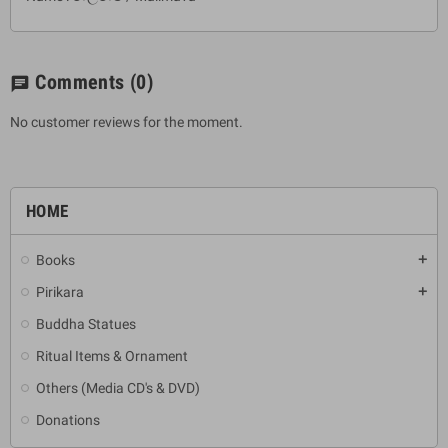
Comments
(0)
chat
No customer reviews for the moment.
HOME
Books
add
Pirikara
add
Buddha Statues
Ritual Items & Ornament
Others (Media CD's & DVD)
Donations