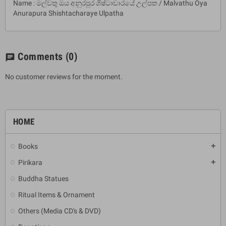
Name : මල්වතු ඔය අනුරපුර ශිෂ්ටාචාරයේ උල්පත / Malvathu Oya
Anurapura Shishtacharaye Ulpatha
Comments
(0)
chat
No customer reviews for the moment.
HOME
Books
add
Pirikara
add
Buddha Statues
Ritual Items & Ornament
Others (Media CD's & DVD)