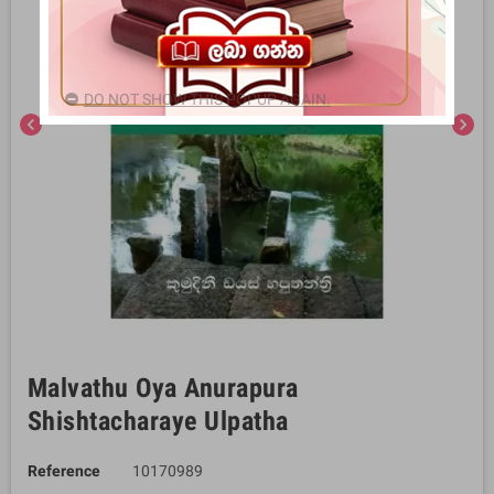
DO NOT SHOW THIS POPUP AGAIN.
chevron_left
chevron_right
Malvathu Oya Anurapura
Shishtacharaye Ulpatha
Reference
10170989