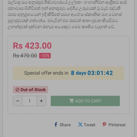
මල්වතු ඔය අනුරපුර ශිෂ්ටාචාරයේ උල්පත - ගංඟානිම්න ආශ්‍රිතව ආර්‍ය
ජනාවාස බිහිවීමත් ඉන් අනතුරුව දේශීය උරුමයක් වූ වැව් පද්ධති
රාජ්‍ය අනුග්‍රහයෙන් ඉදි කිරීමත් සමග අපේ සංස්කෘතික මග වෙනස්
මුහුණුවරක් ගත්තේය. එබැවින් එම රසවත් කතා පුවත කියවීමට
උනන්දුවක් දක්වන ඕනෑම අයෙකුට මෙම කෘතිය වැදගත් වේ.
Rs 423.00
Rs 470.00
-10%
8
03:01:41
Special offer ends in
days
Out-of-Stock
block
shopping_cart
remove
add
ADD TO CART
Share
Tweet
Pinterest