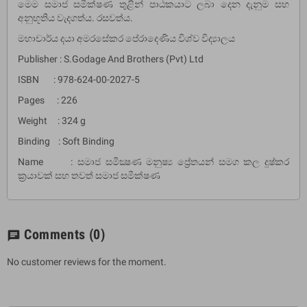
මෙම සමාජ සමීක්ෂණ තුළින් පාඨකයාට ලබා දෙන දැනුම සහ
අනුභූතිය වැදගත්ය. රසවත්ය.
මහාචාර්ය දයා අමරසේකර පේරාදෙණිය විශ්ව විද්‍යාලය
Publisher : S.Godage And Brothers (Pvt) Ltd
ISBN : 978-624-00-2027-5
Pages : 226
Weight : 324 g
Binding : Soft Binding
Name : සමාජ සමීක්‍ෂණ මනුෂ්‍ය ප්‍රේතයන් සමග කල දුෂ්කර
ක්‍රයාවක් සහ තවත් සමාජ සමීක්ෂණ
Comments
(0)
chat
No customer reviews for the moment.