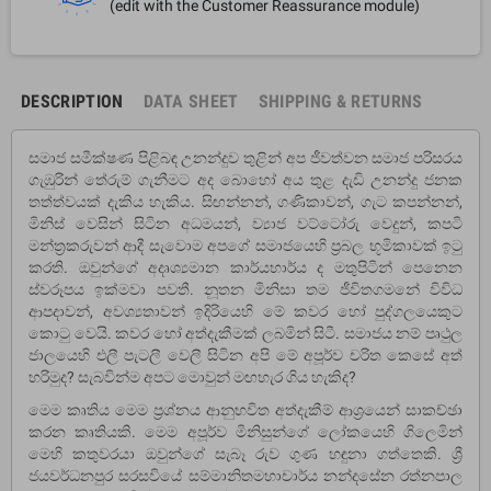
(edit with the Customer Reassurance module)
DESCRIPTION
DATA SHEET
SHIPPING & RETURNS
සමාජ සමීක්ෂණ පිළිබඳ උනන්දුව තුළින් අප ජීවත්වන සමාජ පරිසරය
ගැඹුරින් තේරුම් ගැනීමට අද බොහෝ අය තුළ දැඩි උනන්දු ජනක
තත්ත්වයක් දැකිය හැකිය. සිඟන්නන්, ගණිකාවන්, ගැට කපන්නන්,
මිනිස් වෙසින් සිටින අධමයන්, ව්‍යාජ වට්ටෝරු වෙදුන්, කපටි
මන්ත්‍රකරුවන් ආදී සැවොම අපගේ සමාජයෙහි ප්‍රබල භූමිකාවක් ඉටු
කරති. ඔවුන්ගේ අදෘශ්‍යමාන කාර්යභාර්ය ද මතුපිටින් පෙනෙන
ස්වරූපය ඉක්මවා පවතී. නූතන මිනිසා තම ජීවිතගමනේ විවිධ
ආපදාවන්, අවශ්‍යතාවන් ඉදිරියෙහි මේ කවර හෝ පුද්ගලයෙකුට
කොටු වෙයි. කවර හෝ අත්දැකීමක් ලබමින් සිටී. සමාජය නම් පෘථුල
ජාලයෙහි එලී පැටලී වෙලී සිටින අපි මේ අපූර්ව චරිත කෙසේ අත්
හරිමුද? සැබවින්ම අපට මොවුන් මඟහැර ගිය හැකිද?
මෙම කෘතිය මෙම ප්‍රශ්නය ආනුභවිත අත්දැකීම් ආශ්‍රයෙන් සාකච්ඡා
කරන කෘතියකි. මෙම අපූර්ව මිනිසුන්ගේ ලෝකයෙහි ගිලෙමින්
මෙහි කතුවරයා ඔවුන්ගේ සැබෑ රුව ගුණ හඳුනා ගත්තෙකි. ශ්‍රී
ජයවර්ධනපුර සරසවියේ සම්මානිතමහාචාර්ය නන්දසේන රත්නපාල