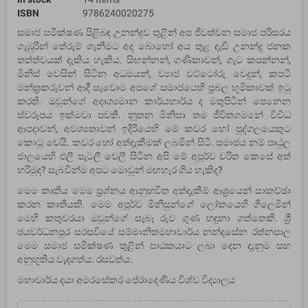
ISBN
9786240020275
සමාජ සමීක්ෂණ පිළිබඳ උනන්දුව තුළින් අප ජීවත්වන සමාජ පරිසරය
ගැඹුරින් තේරුම් ගැනීමට අද බොහෝ අය තුළ දැඩි උනන්දු ජනක
තත්ත්වයක් දැකිය හැකිය. සිඟන්නන්, ගණිකාවන්, ගැට කපන්නන්,
මිනිස් වෙසින් සිටින අධමයන්, ව්‍යාජ වට්ටෝරු වෙදුන්, කපටි
මන්ත්‍රකරුවන් ආදී සැවොම අපගේ සමාජයෙහි ප්‍රබල භූමිකාවක් ඉටු
කරති. ඔවුන්ගේ අදෘශ්‍යමාන කාර්යභාර්ය ද මතුපිටින් පෙනෙන
ස්වරූපය ඉක්මවා පවතී. නූතන මිනිසා තම ජීවිතගමනේ විවිධ
ආපදාවන්, අවශ්‍යතාවන් ඉදිරියෙහි මේ කවර හෝ පුද්ගලයෙකුට
කොටු වෙයි. කවර හෝ අත්දැකීමක් ලබමින් සිටී. සමාජය නම් පෘථුල
ජාලයෙහි එලී පැටලී වෙලී සිටින අපි මේ අපූර්ව චරිත කෙසේ අත්
හරිමුද? සැබවින්ම අපට මොවුන් මඟහැර ගිය හැකිද?
මෙම කෘතිය මෙම ප්‍රශ්නය ආනුභවිත අත්දැකීම් ආශ්‍රයෙන් සාකච්ඡා
කරන කෘතියකි. මෙම අපූර්ව මිනිසුන්ගේ ලෝකයෙහි ගිලෙමින්
මෙහි කතුවරයා ඔවුන්ගේ සැබෑ රුව ගුණ හඳුනා ගත්තෙකි. ශ්‍රී
ජයවර්ධනපුර සරසවියේ සම්මානිතමහාචාර්ය නන්දසේන රත්නපාල
මෙම සමාජ සමීක්ෂණ තුළින් පාඨකයාට ලබා දෙන දැනුම සහ
අනුභූතිය වැදගත්ය. රසවත්ය.
මහාචාර්ය දයා අමරසේකර පේරාදෙණිය විශ්ව විද්‍යාලය