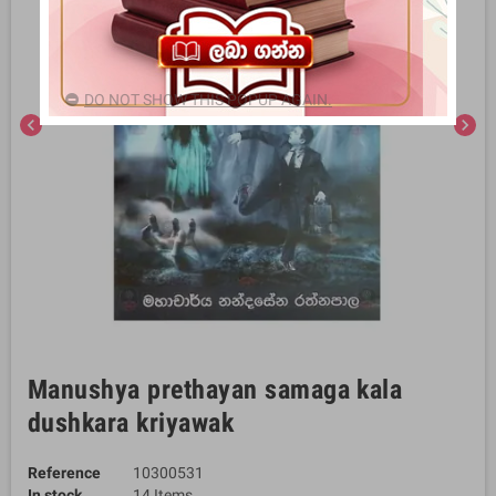
DO NOT SHOW THIS POPUP AGAIN.
chevron_left
chevron_right
Manushya prethayan samaga kala
dushkara kriyawak
Reference
10300531
In stock
14 Items