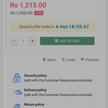
Rs 1,215.00
Rs 1,350.00
-10%
6
18:55:46
Special offer ends in
days
shopping_cart
remove
add
ADD TO CART
Share
Tweet
Pinterest
Security policy
(edit with the Customer Reassurance module)
Delivery policy
(edit with the Customer Reassurance module)
Return policy