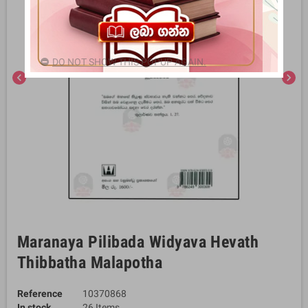
DO NOT SHOW THIS POPUP AGAIN.
chevron_left
chevron_right
Maranaya Pilibada Widyava Hevath
Thibbatha Malapotha
Reference
10370868
In stock
26 Items