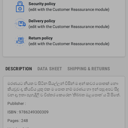
Security policy
(edit with the Customer Reassurance module)
Delivery policy
(edit with the Customer Reassurance module)
Return policy
(edit with the Customer Reassurance module)
DESCRIPTION
DATA SHEET
SHIPPING & RETURNS
මරණයට නියත ව සිටින සියල්ලන් විසින් ම අන් කවර පොතක් නො
කියවුව ද, කියවිය යුතු එක ම පොත නම් මරණය හා ඉන් පසු අපට සිදු
වන දෑ ඉතා පැහැදිලි ව විස්තර කෙරෙන 'තිබ්බත මළපොත' ය යි සිතේ.
Publisher :
ISBN : 9786249300309
Pages : 248