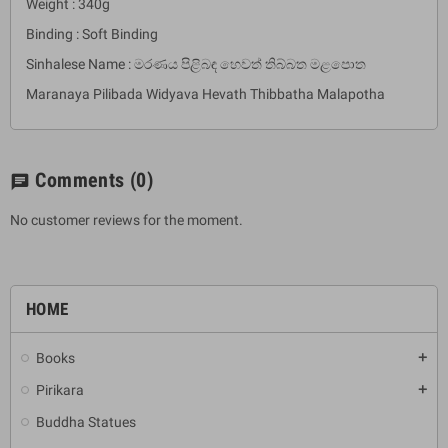
Weight : 340g
Binding : Soft Binding
Sinhalese Name : මරණය පිළිබඳ හෙවත් තිබ්බත මළපොත
Maranaya Pilibada Widyava Hevath Thibbatha Malapotha
Comments
(0)
chat
No customer reviews for the moment.
HOME
Books
add
Pirikara
add
Buddha Statues