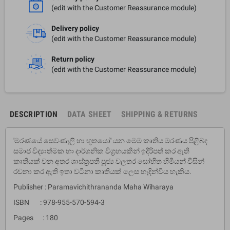
(edit with the Customer Reassurance module)
Delivery policy
(edit with the Customer Reassurance module)
Return policy
(edit with the Customer Reassurance module)
DESCRIPTION
DATA SHEET
SHIPPING & RETURNS
'මරණයේ සෙවණැලි හා භූතයෝ' යන මෙම කෘතිය මරණය පිළිබද
සමාජ විද්‍යාත්මක හා දාර්ශනික විග්‍රහයකින් ඉදිරිපත් කර ඇති
කෘතියක් වන අතර ශාස්ත්‍රපති පූජ්‍ය වලතර සෝභිත හිමියන් විසින්
රචනා කර ඇති ඉතා වටිනා කෘතියක් ලෙස හැදින්විය හැකිය.
Publisher : Paramavichithrananda Maha Wiharaya
ISBN : 978-955-570-594-3
Pages : 180