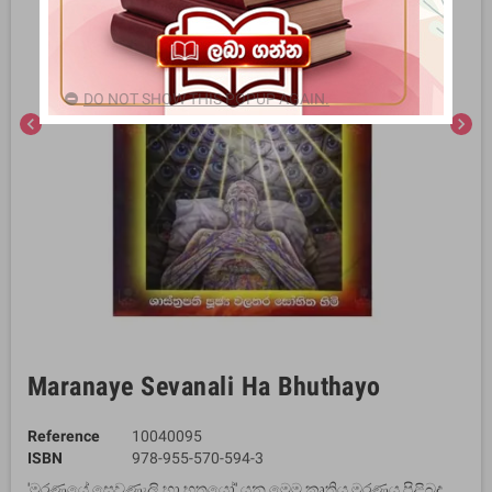
DO NOT SHOW THIS POPUP AGAIN.
chevron_left
chevron_right
Maranaye Sevanali Ha Bhuthayo
Reference
10040095
ISBN
978-955-570-594-3
'මරණයේ සෙවණැලි හා භූතයෝ' යන මෙම කෘතිය මරණය පිළිබද