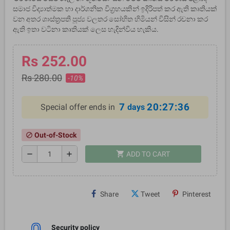
සමාජ විද්‍යාත්මක හා දාර්ශනික විග්‍රහයකින් ඉදිරිපත් කර ඇති කෘතියක්
වන අතර ශාස්ත්‍රපති පූජ්‍ය වලතර සෝභිත හිමියන් විසින් රචනා කර
ඇති ඉතා වටිනා කෘතියක් ලෙස හැදින්විය හැකිය.
Rs 252.00
Rs 280.00
-10%
7
20:27:36
Special offer ends in
days
Out-of-Stock
block
shopping_cart
remove
add
ADD TO CART
Share
Tweet
Pinterest
Security policy