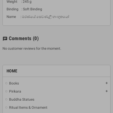
Weight : 245 g
Binding : Soft Binding
Name : මරණයේ සෙවණැලි හා භූතයෝ
Comments
(0)
chat
No customer reviews for the moment.
HOME
Books
add
Pirikara
add
Buddha Statues
Ritual Items & Ornament