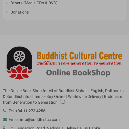
Others (Media CD's & DVD)
Donations
The Online Book Shop for All of Buddhist Sinhala, English, Pali books
& Buddhist ritual Items - Buy Online | Worldwide Delivery | Buddhism
from Generation to Generation.
[...]
Tel:
+94 11 273 4256
Email: info@buddhistcc.com
125, Anderson Road, Nedimala, Dehiwala, Sri Lanka.