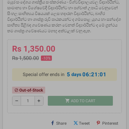
මයුර සංදේශය ශාස්ත්‍රීය සංස්කරණය - විශ්වවිද්‍යාලයවල විද්‍යාර්ථින්ට,
සාමාන්‍ය හා විශේෂවේදී විද්‍යාර්ථින්ට හා පශ්චාත් උපාධි වෙනුවෙන්
සිංහල සාහිත්‍යය විෂයයක් ලෙස හදාරන විද්‍යාර්ථින්ට, බාහිර
විද්‍යාර්ථින්ට හා ශාස්ත්‍ර රුචි පාඨකයන්ට ද ගම්පොළ යුගය හා සන්දේශ
සාහිත්‍ය පිළිබඳ ගවේෂණය කරන වෙනත් විද්‍යාර්ථින්ට ද මේ ග්‍රන්ථය
තම ශාස්ත්‍ර ගවේෂණයට මහඟු අත්වැලක් වනු ඇත.
Rs 1,350.00
Rs 1,500.00
-10%
5
06:21:00
Special offer ends in
days
Out-of-Stock
block
shopping_cart
remove
add
ADD TO CART
Share
Tweet
Pinterest