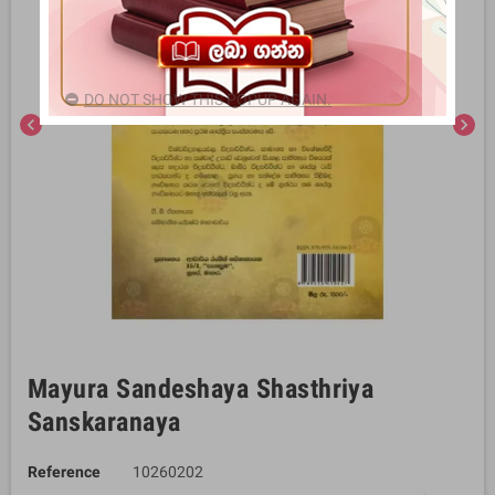
DO NOT SHOW THIS POPUP AGAIN.
chevron_left
chevron_right
Mayura Sandeshaya Shasthriya
Sanskaranaya
Reference
10260202