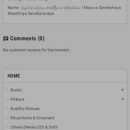
Name : මයුර සංදේශය ශාස්ත්‍රීය සංස්කරණය / Mayura Sandeshaya
Shasthriya Sanskaranaya
Comments
(0)
chat
No customer reviews for the moment.
HOME
Books
add
Pirikara
add
Buddha Statues
Ritual Items & Ornament
Others (Media CD's & DVD)