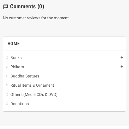
Comments
(0)
chat
No customer reviews for the moment.
HOME
Books
add
Pirikara
add
Buddha Statues
Ritual Items & Ornament
Others (Media CD's & DVD)
Donations