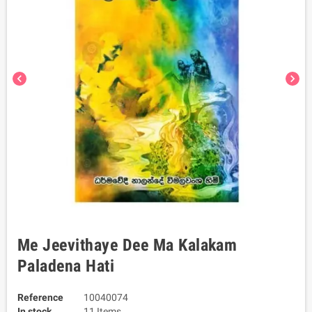
chevron_left
chevron_right
Me Jeevithaye Dee Ma Kalakam
Paladena Hati
Reference
10040074
In stock
11 Items