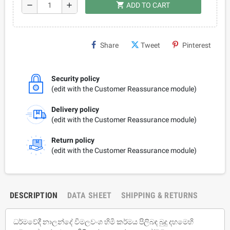
shopping_cart
remove
add
ADD TO CART
Share
Tweet
Pinterest
Security policy
(edit with the Customer Reassurance module)
Delivery policy
(edit with the Customer Reassurance module)
Return policy
(edit with the Customer Reassurance module)
DESCRIPTION
DATA SHEET
SHIPPING & RETURNS
ධර්මවේදී නාලන්දේ විමලවංශ හිමි කර්මය පිලිබඳ බුදු දහමෙහි