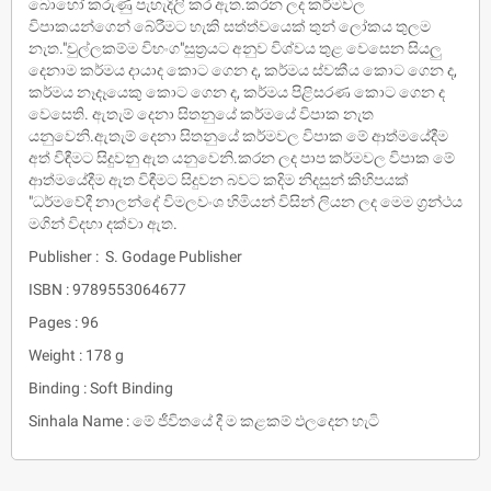
බොහෝ කරුණු පැහැදිලි කර ඇත.කරන ලද කර්මවල
විපාකයන්ගෙන් බේරීමට හැකි සත්ත්වයෙක් තුන් ලෝකය තුලම
නැත."චුල්ලකම්ම විභංග"සුත්‍රයට අනුව විශ්වය තුළ වෙසෙන සියලු
දෙනාම කර්මය දායාද කොට ගෙන ද, කර්මය ස්වකීය කොට ගෙන ද,
කර්මය නෑදෑයෙකු කොට ගෙන ද, කර්මය පිළිසරණ කොට ගෙන ද
වෙසෙති. ඇතැම් දෙනා සිතනුයේ කර්මයේ විපාක නැත
යනුවෙනි.ඇතැම් දෙනා සිතනුයේ කර්මවල විපාක මේ ආත්මයේදීම
අත් විඳීමට සිදුවනු ඇත යනුවෙනි.කරන ලද පාප කර්මවල විපාක මේ
ආත්මයේදීම ඇත විඳීමට සිදුවන බවට කදිම නිදසුන් කිහිපයක්
"ධර්මවේදී නාලන්දේ විමලවංශ හිමියන් විසින් ලියන ලද මෙම ග්‍රන්ථය
මගින් විදහා දක්වා ඇත.
Publisher : S. Godage Publisher
ISBN : 9789553064677
Pages : 96
Weight : 178 g
Binding : Soft Binding
Sinhala Name : මේ ජීවිතයේ දී ම කළකම් ඵලදෙන හැටි