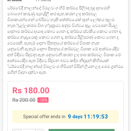
ධර්මවේදී නාලන්දේ විමලවංශ හිමි කර්මය පිලිබඳ බුදු දහමෙහි
බොහෝ කරුණු පැහැදිලි කර ඇත.කරන ලද කර්මවල
විපාකයන්ගෙන් බේරීමට හැකි සත්ත්වයෙක් තුන් ලෝකය තුලම
නැත."චුල්ලකම්ම විභංග"සුත්‍රයට අනුව විශ්වය තුළ වෙසෙන සියලු
දෙනාම කර්මය දායාද කොට ගෙන ද, කර්මය ස්වකීය කොට ගෙන ද,
කර්මය නෑදෑයෙකු කොට ගෙන ද, කර්මය පිළිසරණ කොට ගෙන ද
වෙසෙති. ඇතැම් දෙනා සිතනුයේ කර්මයේ විපාක නැත
යනුවෙනි.ඇතැම් දෙනා සිතනුයේ කර්මවල විපාක මේ ආත්මයේදීම
අත් විඳීමට සිදුවනු ඇත යනුවෙනි.කරන ලද පාප කර්මවල විපාක මේ
ආත්මයේදීම ඇත විඳීමට සිදුවන බවට කදිම නිදසුන් කිහිපයක්
"ධර්මවේදී නාලන්දේ විමලවංශ හිමියන් විසින් ලියන ලද මෙම ග්‍රන්ථය
මගින් විදහා දක්වා ඇත.
Rs 180.00
Rs 200.00
-10%
9
11:19:53
Special offer ends in
days