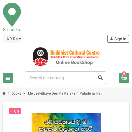
Sri Lanka
LKR Rs
person
Sign in
0
view_headline
search
chevron_right
chevron_right
Books
Me Jeevithaye Dee Ma Kalakam Paladena Hati
-10%