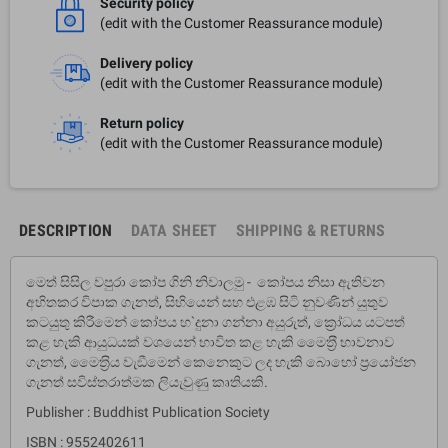
Security policy
(edit with the Customer Reassurance module)
Delivery policy
(edit with the Customer Reassurance module)
Return policy
(edit with the Customer Reassurance module)
DESCRIPTION
DATA SHEET
SHIPPING & RETURNS
මෙත් සිසිල වපුරා කෝප ගිනි නිවාලමු - කෝපය නිසා ඇතිවන
අහිතකර විපාක ගැනත්, සිහියෙන් සහ එළඹ සිටි නුවණින් යුතුව
කටයුතු කිරීමෙන් කෝපය හ`දුනා ගන්නා අයුරුත්, ක්‍රෝධය යටපත්
කළ හැකි ආයුධයක් වශයෙන් භාවිත කළ හැකි මෛත‍්‍රී භාවනාව
ගැනත්, මෛත‍්‍රිය වැඞීමෙන් කෙනෙකුට ලද හැකි බොහෝ ප‍්‍රයෝජන
ගැනත් සවිස්තරාත්මක ලියැවුණු කෘතියකි.
Publisher : Buddhist Publication Society
ISBN : 9552402611