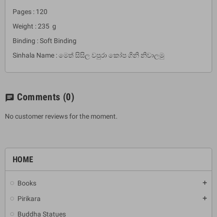
Pages : 120
Weight : 235 g
Binding : Soft Binding
Sinhala Name : මෙත් සිසිල වපුරා කෝප ගිනි නිවාලමු
Comments
(0)
chat
No customer reviews for the moment.
HOME
Books
add
Pirikara
add
Buddha Statues