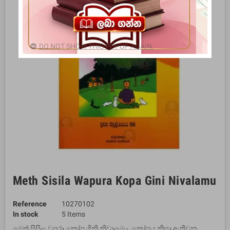
DO NOT SHOW THIS POPUP AGAIN.
Meth Sisila Wapura Kopa Gini Nivalamu
Reference
10270102
In stock
5 Items
මෙත් සිසිල වපුරා කෝප ගිනි නිවාලමු - කෝපය නිසා ඇතිවන