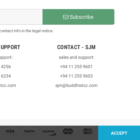
Subscribe
ntact info in the legal notice.
SUPPORT
CONTACT - SJM
upport:
sales and support:
3 4256
+94 11 255 9601
2 6234
+94 11 255 9603
stcc.com
sjm@buddhistcc.com
ACCEPT