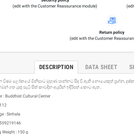
(edit with the Customer Reassurance module)
(ed
Return policy
(edit with the Customer Reassura
DESCRIPTION
DATA SHEET
S
 විෂම ලෝකයේ මිනිසාට මුහුණ පාන්නට සිදු වී ඇති නොයෙකුත් ප්‍රශ්න, දුෂ්කර
න් ගත යුතු සැටි සිත් කාවදින අයුරින් ඉදිරිපත් කොට ඇත..
r : Buddhist Cultural Center
 112
e : Sinhala
9559219146
g Weight : 150 g