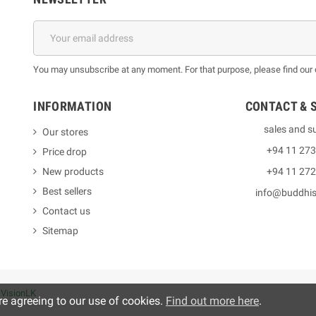
You may unsubscribe at any moment. For that purpose, please find our co
INFORMATION
CONTACT & 
sales and s
Our stores
+94 11 27
Price drop
New products
+94 11 27
Best sellers
info@buddhi
Contact us
Sitemap
y
VisionLK
re agreeing to our use of cookies.
Find out more here
.