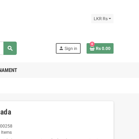
LKR Rs
0
search
person
Sign in
Rs 0.00
RNAMENT
tada
00258
 Items