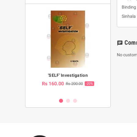
Binding 
Sinhala
Com
chat
No custom
a Huruwa
'SELF' Investigation
(Sinhala Ther
Pot
Rs 160.00
0.00
Rs 200.00
-10%
-20%
Rs 2,250.