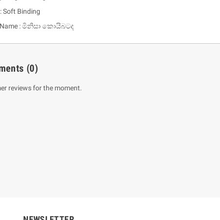
: Soft Binding
 Name : මිනිසා කොයිබටද
ments
(0)
er reviews for the moment.
um Sahitha) Piruvana
1 Shreniya Atha Huruwa
h Wahanse
Rs 621.00
R
Rs 690.00
-10%
00
Rs 2,500.00
-10%
NEWSLETTER