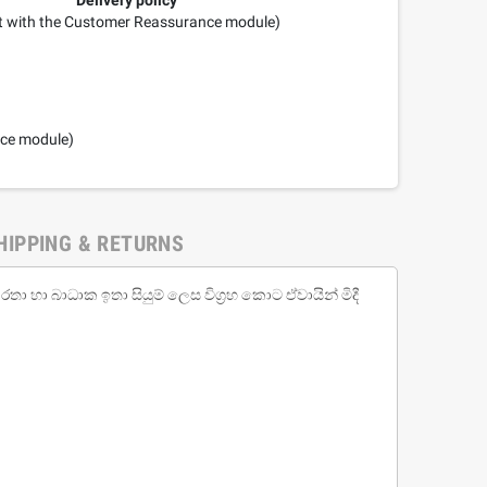
it with the Customer Reassurance module)
nce module)
HIPPING & RETURNS
තා හා බාධාක ඉතා සියුම් ලෙස විග්‍රහ කොට ඒවායින් මිදී