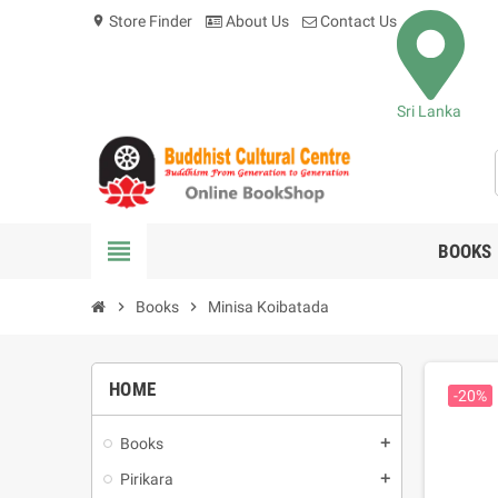
Store Finder
About Us
Contact Us
location_on
Sri Lanka
view_headline
BOOKS
chevron_right
Books
chevron_right
Minisa Koibatada
HOME
-20%
Books
add
Pirikara
add