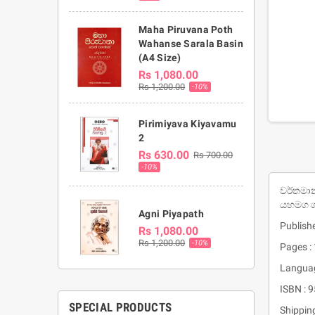
Maha Piruvana Poth
Wahanse Sarala Basin
(A4 Size)
Rs 1,080.00
Rs 1,200.00
-10%
Pirimiyava Kiyavamu
2
Rs 630.00
Rs 700.00
-10%
වර්තමාන
යහමග ගම
Agni Piyapath
Publishe
Rs 1,080.00
Rs 1,200.00
-10%
Pages :
Languag
ISBN : 
SPECIAL PRODUCTS
Shippin