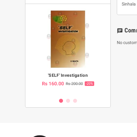
Sinhala
Com
chat
No custom
a Huruwa
'SELF' Investigation
(Sinhala Ther
Pot
Rs 160.00
0.00
Rs 200.00
-10%
-20%
Rs 2,250.