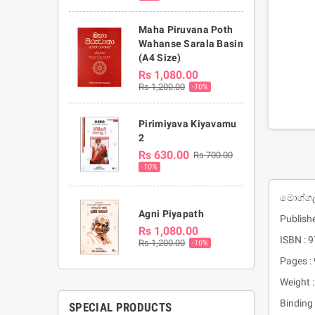
Maha Piruvana Poth
Wahanse Sarala Basin
(A4 Size)
Rs 1,080.00
Rs 1,200.00
-10%
Pirimiyava Kiyavamu
2
Rs 630.00
Rs 700.00
-10%
මොග්ගල්ල
Agni Piyapath
Publishe
Rs 1,080.00
ISBN :
Rs 1,200.00
-10%
Pages :
Weight :
Binding 
SPECIAL PRODUCTS