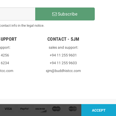
Subscribe
ntact info in the legal notice.
SUPPORT
CONTACT - SJM
upport:
sales and support:
3 4256
+94 11 255 9601
2 6234
+94 11 255 9603
stcc.com
sjm@buddhistcc.com
ACCEPT