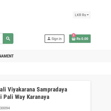
LKR Rs
0
search
person
Sign in
Rs 0.00
RNAMENT
ali Viyakarana Sampradaya
i Pali Way Karanaya
30094