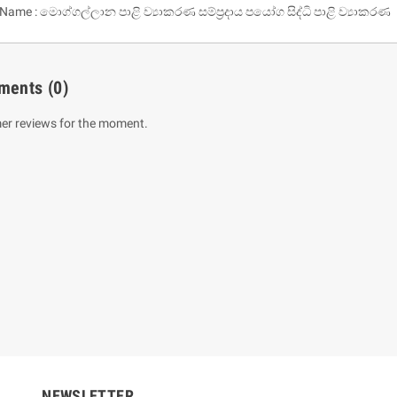
 Name : මොග්ගල්ලාන පාළි ව්‍යාකරණ සම්ප්‍රදාය පයෝග සිද්ධි පාළි ව්‍යාකරණ
ments
(0)
er reviews for the moment.
um Sahitha) Piruvana
1 Shreniya Atha Huruwa
h Wahanse
Rs 621.00
R
Rs 690.00
-10%
00
Rs 2,500.00
-10%
NEWSLETTER