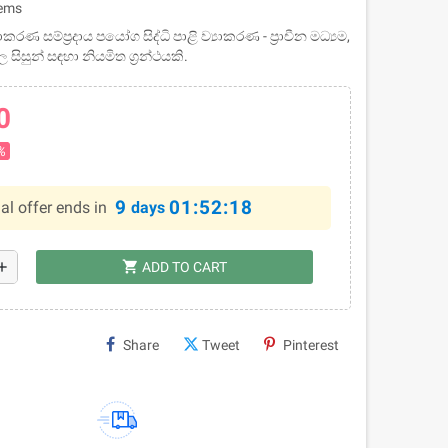
tems
රණ සම්ප්‍රදාය පයෝග සිද්ධි පාළි ව්‍යාකරණ - ප්‍රාචීන මධ්‍යම,
 සිසුන් සඳහා නියමිත ග්‍රන්ථයකි.
0
%
9
01:52:18
al offer ends in
days
shopping_cart
dd
ADD TO CART
Share
Tweet
Pinterest