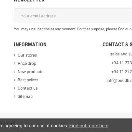
You may unsubscribe at any moment. For that purpose, please find our co
INFORMATION
CONTACT & 
sales and s
Our stores
+94 11 27
Price drop
New products
+94 11 27
Best sellers
info@buddhi
Contact us
Sitemap
y
VisionLK
re agreeing to our use of cookies.
Find out more here
.