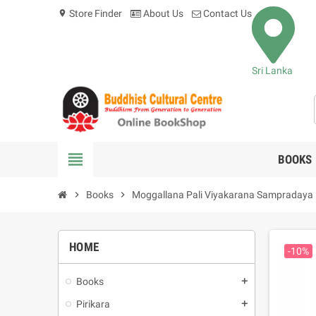
Store Finder
About Us
Contact Us
location_on
Sri Lanka
view_headline
BOOKS
chevron_right
Books
chevron_right
Moggallana Pali Viyakarana Sampradaya 
HOME
-10%
Books
add
Pirikara
add