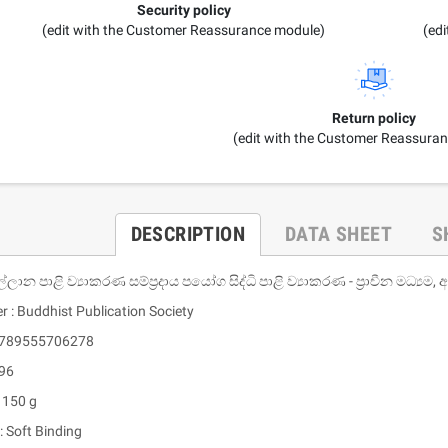
Security policy
(edit with the Customer Reassurance module)
(ed
Return policy
(edit with the Customer Reassura
DESCRIPTION
DATA SHEET
S
ාන පාළි ව්‍යාකරණ සම්ප්‍රදාය පයෝග සිද්ධි පාළි ව්‍යාකරණ - ප්‍රාචීන මධ්‍යම, අ
r : Buddhist Publication Society
 9789555706278
 96
 150 g
: Soft Binding