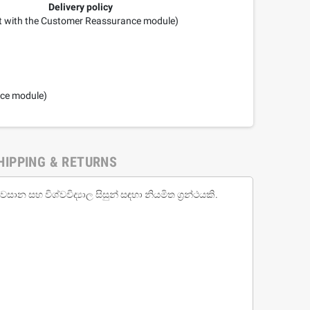
Delivery policy
it with the Customer Reassurance module)
nce module)
HIPPING & RETURNS
වසාන සහ විශ්වවිද්‍යාල සිසුන් සඳහා නියමිත ග්‍රන්ථයකි.