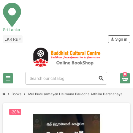
Sri Lanka
LKR Rs
person
Sign in
0
view_headline
search
chevron_right
chevron_right
Books
Mul Budusamayen Heliwana Bauddha Arthika Darshanaya
-20%