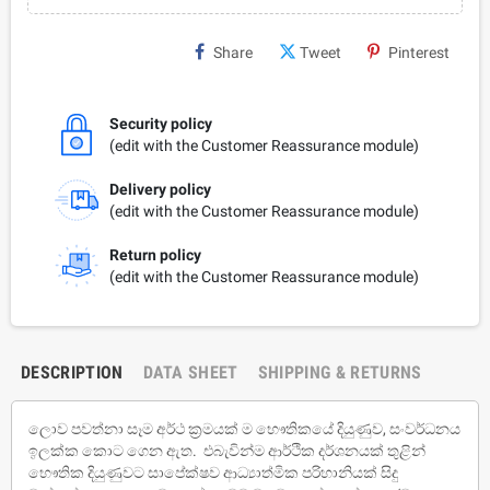
Share
Tweet
Pinterest
Security policy
(edit with the Customer Reassurance module)
Delivery policy
(edit with the Customer Reassurance module)
Return policy
(edit with the Customer Reassurance module)
DESCRIPTION
DATA SHEET
SHIPPING & RETURNS
ලොව පවත්නා සෑම අර්ථ ක‍්‍රමයක් ම භෞතිකයේ දියුණුව, සංවර්ධනය
ඉලක්ක කොට ගෙන ඇත. එබැවින්ම ආර්ථික දර්ශනයක් තුළින්
භෞතික දියුණුවට සාපේක්ෂව ආධ්‍යාත්මික පරිහානියක් සිදු