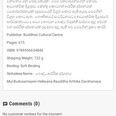
වන්නේය යනු පොදු මතයක්. මෙම මතවාදයන්ගෙන් තොරව
ආධ්‍යාත්මික දියුණුව කේන්ද්‍ර කොටගත් ආර්ථික දර්ශනයක්
ධනෝපාර්ජනයක් බුදුසමයෙහි විග‍්‍රහ කොට ඇති අයුරු මෙමගින්
විග‍්‍රහ කොට ඇත. භෞතිකයේ සංවර්ධනයට ද ආධ්‍යාත්මික දියුණුවේ
සාර්ථකත්වයට ද බාධා නොවන බෞද්ධ විමුක්ති මාර්ගය තුළ අර්ථත්
වන ආර්ථික දර්ශනයක් බුදු දහම තුළ ඇති බව මෙමගින් ප‍්‍රකට කරයි.
Publisher: Buddhist Cultural Centre
Pages: 615
ISBN: 9789556634846
Shipping Weight: 722 g
Binding: Soft Binding
Sinhalese Name : බෞද්ධ ආර්ථික දර්ශනය
Mul Budusamayen Heliwana Bauddha Arthika Darshanaya
Comments
(0)
chat
No customer reviews for the moment.