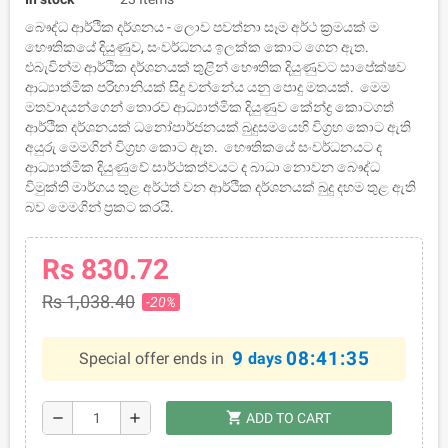
බෞද්ධ ආර්ථික දර්ශනය - ලොව පවත්නා සෑම අර්ථ ක‍්‍රමයක් ම
භෞතිකයේ දියුණුව, සංවර්ධනය ඉලක්ක කොට ගෙන ඇත.
එබැවින්ම ආර්ථික දර්ශනයක් තුළින් භෞතික දියුණුවට සාපේක්ෂව
ආධ්‍යාත්මික පරිහානියක් සිදු වන්නේය යනු පොදු මතයක්. මෙම
මතවාදයන්ගෙන් තොරව ආධ්‍යාත්මික දියුණුව කේන්ද්‍ර කොටගත්
ආර්ථික දර්ශනයක් ධනෝපාර්ජනයක් බුදුසමයෙහි විග‍්‍රහ කොට ඇති
අයුරු මෙමගින් විග‍්‍රහ කොට ඇත. භෞතිකයේ සංවර්ධනයට ද
ආධ්‍යාත්මික දියුණුවේ සාර්ථකත්වයට ද බාධා නොවන බෞද්ධ
විමුක්ති මාර්ගය තුළ අර්ථත් වන ආර්ථික දර්ශනයක් බුදු දහම තුළ ඇති
බව මෙමගින් ප‍්‍රකට කරයි.
Rs 830.72
Rs 1,038.40
-20%
9
08:41:34
Special offer ends in
days
shopping_cart
remove
add
ADD TO CART