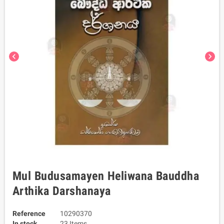
chevron_left
chevron_right
Mul Budusamayen Heliwana Bauddha
Arthika Darshanaya
Reference
10290370
In stock
23 Items