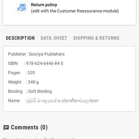
Return policy
(edit with the Customer Reassurance module)
DESCRIPTION
DATA SHEET
SHIPPING & RETURNS
Publisher : Sooriya Publishers
ISBN : 978-624-6446-84-0
Pages : 320
Weight : 348 g
Binding : Soft Binding
Name : මුට්ටි මංගල්‍යයේ සංස්කෘතිකාවලෝකන
Comments
(0)
chat