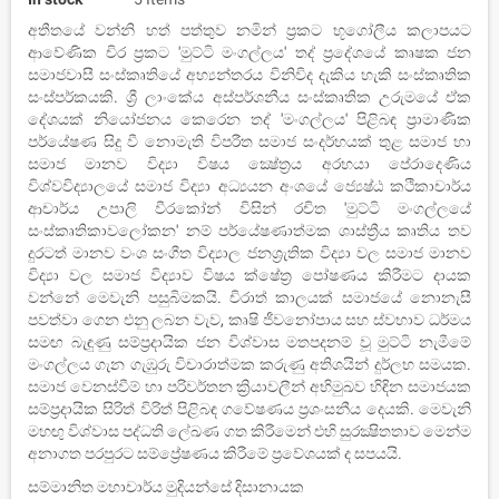
අතීතයේ වන්නි හත් පත්තුව නමින් ප්‍රකට භූගෝලීය කලාපයට
ආවේණික චිර ප්‍රකට 'මුට්ටි මංගල්ලය' තද් ප්‍රදේශයේ කෘෂක ජන
සමාජවාසී සංස්කෘතියේ අභ්‍යන්තරය විනිවිද දැකිය හැකි සංස්කෘතික
සංස්පර්කයකි. ශ්‍රී ලාංකේය අස්පර්ශනීය සංස්කෘතික උරුමයේ ඒක
දේශයක් නියෝජනය කෙරෙන තද් 'මංගල්ලය' පිළිබඳ ප්‍රාමාණික
පර්යේෂණ සිදු වී නොමැති විපරීත සමාජ සංදර්භයක් තුළ සමාජ හා
සමාජ මානව විද්‍යා විෂය ක්‍ෂේත්‍රය අරභයා පේරාදෙණිය
විශ්වවිද‍්‍යාලයේ සමාජ විද්‍යා අධ්‍යයන අංශයේ ජ්‍යෙෂ්ඨ කථිකාචාර්ය
ආචාර්ය උපාලි වීරකෝන් විසින් රචිත 'මුට්ටි මංගල්ලයේ
සංස්කෘතිකාවලෝකන' නම් පර්යේෂණාත්මක ශාස්ත්‍රීය කෘතිය තව
දුරටත් මානව වංශ සංගීත විද්‍යාල ජනශ්‍රැතික විද්‍යා වල සමාජ මානව
විද්‍යා වල සමාජ විද‍්‍යාව විෂය ක්ෂේත්‍ර පෝෂණය කිරීමට දායක
වන්නේ මෙවැනි පසුබිමකයි. චිරාත් කාලයක් සමාජයේ නොනැසී
පවත්වා ගෙන එනු ලබන වැව, කෘෂි ජීවනෝපාය සහ ස්වභාව ධර්මය
සමඟ බැඳුණු සම්ප්‍රදායික ජන විශ්වාස මතපදනම් වූ මුට්ටි නැමීමේ
මංගල්ලය ගැන ගැඹුරු විචාරාත්මක කරුණු අතිශයින් දුර්ලභ සමයක.
සමාජ වෙනස්වීම් හා පරිවර්තන ක්‍රියාවලීන් අභිමුඛව හිඳින සමාජයක
සම්ප්‍රදායික සිරිත් විරිත් පිළිබඳ ගවේෂණය ප්‍රශංසනීය දෙයකි. මෙවැනි
මහඟු විශ්වාස පද්ධති ලේඛණ ගත කිරීමෙන් එහි සුරක්‍ෂිතතාව මෙන්ම
අනාගත පරපුරට සම්ප්‍රේෂණය කිරීමේ ප‍්‍රවේශයක් ද සපයයි.
සම්මානිත මහාචාර්ය මුදියන්සේ දිසානායක