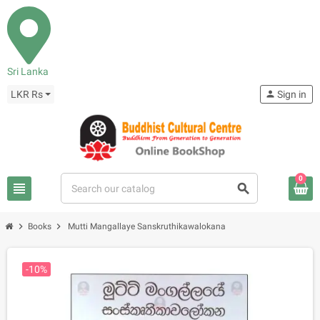
Sri Lanka
LKR Rs
person
Sign in
0
view_headline
search
chevron_right
chevron_right
Books
Mutti Mangallaye Sanskruthikawalokana
-10%