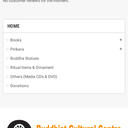
No customer reviews for the moment.
HOME
Books
add
Pirikara
add
Buddha Statues
Ritual Items & Ornament
Others (Media CD's & DVD)
Donations