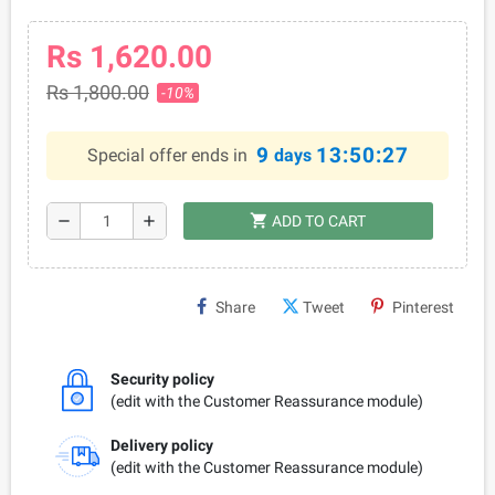
Rs 1,620.00
Rs 1,800.00
-10%
9
13:50:26
Special offer ends in
days
shopping_cart
remove
add
ADD TO CART
Share
Tweet
Pinterest
Security policy
(edit with the Customer Reassurance module)
Delivery policy
(edit with the Customer Reassurance module)