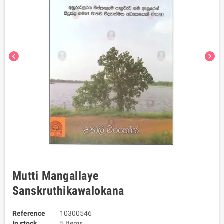
chevron_left
chevron_right
Mutti Mangallaye
Sanskruthikawalokana
Reference
10300546
In stock
5 Items