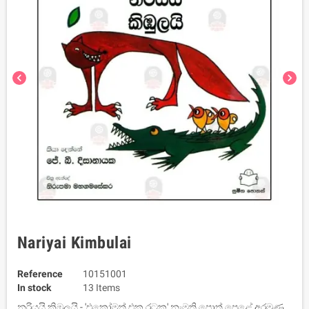
chevron_left
chevron_right
Nariyai Kimbulai
Reference
10151001
In stock
13 Items
නරියයි කිඹුලයි - 'එකෝමත් එක රටක' නැමති පොත් පෙළේ අරමුණ