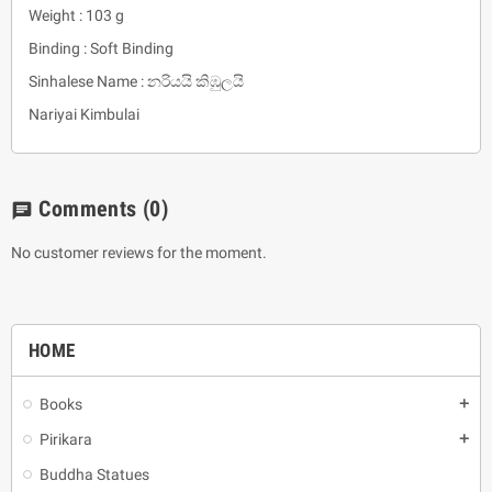
Weight : 103 g
Binding : Soft Binding
Sinhalese Name : නරියයි කිඹුලයි
Nariyai Kimbulai
Comments
(0)
chat
No customer reviews for the moment.
HOME
Books
add
Pirikara
add
Buddha Statues