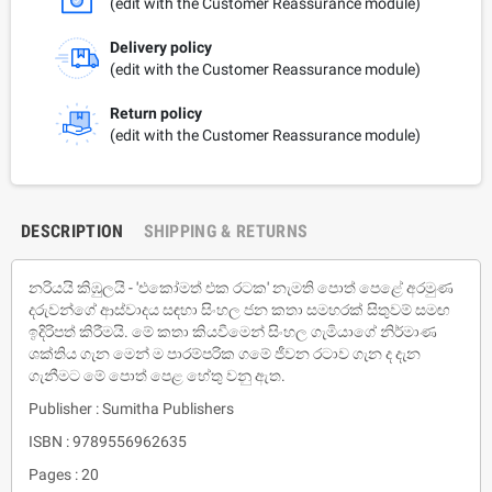
(edit with the Customer Reassurance module)
Delivery policy
(edit with the Customer Reassurance module)
Return policy
(edit with the Customer Reassurance module)
DESCRIPTION
SHIPPING & RETURNS
නරියයි කිඹුලයි - 'එකෝමත් එක රටක' නැමති පොත් පෙළේ අරමුණ
දරුවන්ගේ ආස්වාදය සඳහා සිංහල ජන කතා සමහරක් සිතුවම් සමඟ
ඉදිරිපත් කිරීමයි. මේ කතා කියවීමෙන් සිංහල ගැමියා‌ගේ නිර්මාණ
ශක්තිය ගැන මෙන් ම පාරම්පරික ගමේ ජීවන රටාව ගැන ද දැන
ගැනීමට මේ පොත් පෙළ හේතු වනු ඇත.
Publisher : Sumitha Publishers
ISBN : 9789556962635
Pages : 20