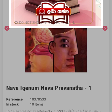
DO NOT SHOW THIS POPUP AGAIN.
chevron_left
chevron_right
Nava Igenum Nava Pravanatha - 1
Reference
10370533
In stock
10 Items
නව ඉගෙනුම් නව ප්‍රවණතා - 1 - යනු 21 වැනි සියවසේ අධ්‍යාපනය