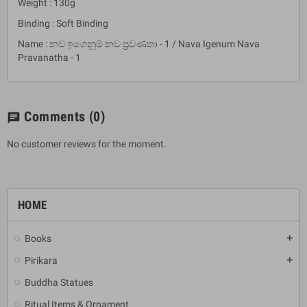
Weight : 130g
Binding : Soft Binding
Name : නව ඉගෙනුම් නව ප්‍රවණතා - 1 / Nava Igenum Nava
Pravanatha - 1
Comments
(0)
chat
No customer reviews for the moment.
HOME
Books
add
Pirikara
add
Buddha Statues
Ritual Items & Ornament