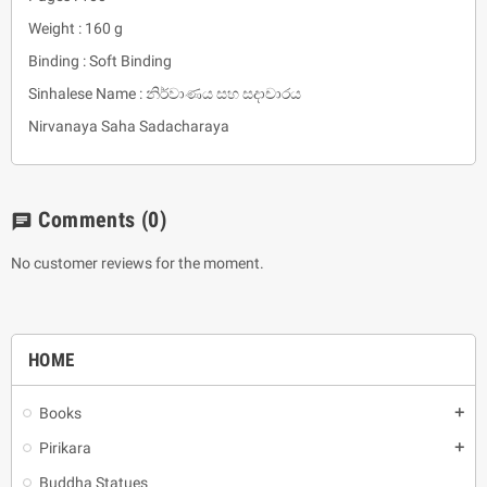
Weight : 160 g
Binding : Soft Binding
Sinhalese Name : නිර්වාණය සහ සදාචාරය
Nirvanaya Saha Sadacharaya
Comments
(0)
chat
No customer reviews for the moment.
HOME
Books
add
Pirikara
add
Buddha Statues