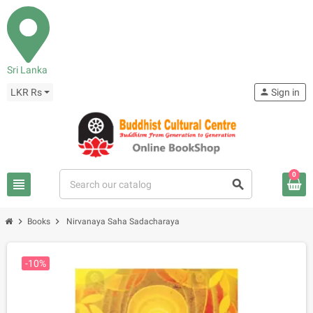
Sri Lanka
LKR Rs
person
Sign in
0
view_headline
search
chevron_right
chevron_right
Books
Nirvanaya Saha Sadacharaya
-10%