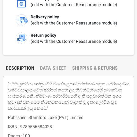
(edit with the Customer Reassurance module)
Delivery policy
(edit with the Customer Reassurance module)
Return policy
(edit with the Customer Reassurance module)
DESCRIPTION
DATA SHEET
SHIPPING & RETURNS
'මෙම ග්‍රන්ථය ශාස්ත්‍රවේ දී විශේෂ උපාධි පරීක්ෂණ සඳහා පේරාදෙණිය
විශ්වවිද්‍යාලය වෙත ඉදිරිපත් කරන ලද නිබන්ධනයෙහි සංශෝධිත
සංස්කරණයකි. නිර්වාණ පරමාර්ථයෙහි ඇති සදාචාරාත්මක අගය
හුවා දක්වන මෙම නිබන්ධනයෙන් වැදගත් වූ ද කාලෝචිත වූ ද
කාර්යයක් ඉටු කෙරේ.'
Publisher : Stamford Lake (PVT) Limited
ISBN : 9789556584028
Pages : 100