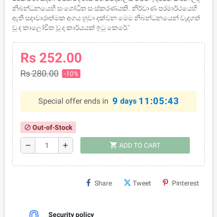
නිබන්ධනයෙහි සංශෝධිත සංස්කරණයකි. නිර්වාණ පරමාර්ථයෙහි
ඇති සදාචාරාත්මක අගය හුවා දක්වන මෙම නිබන්ධනයෙන් වැදගත්
වූ ද කාලෝචිත වූ ද කාර්යයක් ඉටු කෙරේ.'
Rs 252.00
Rs 280.00
-10%
9
11:05:42
Special offer ends in
days
Out-of-Stock
block
shopping_cart
remove
add
ADD TO CART
Share
Tweet
Pinterest
Security policy