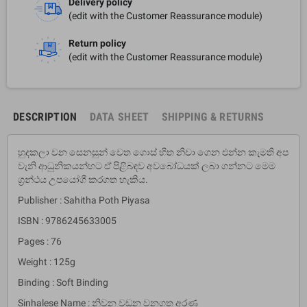
Delivery policy
(edit with the Customer Reassurance module)
Return policy
(edit with the Customer Reassurance module)
DESCRIPTION
DATA SHEET
SHIPPING & RETURNS
හුදකලා වන සෙනසුන් වෙත ගොස් හිත නිවා ගෙන එන්න කැමති අප
වැනි ආධුනිකයන්හට ඒ පිළිබඳව අවබෝධයක් ලබා ගන්නට මෙම
ග්‍රන්ථය උපයෝගී කරගත හැකිය.
Publisher : Sahitha Poth Piyasa
ISBN : 9786245633005
Pages : 76
Weight : 125g
Binding : Soft Binding
Sinhalese Name : නිවන වඩන වනගත අරණ