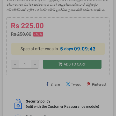
නිවා ගෙන එන්න කැමති අප වැනි ආධුනිකයන්හට ඒ පිළිබඳව
අවබෝධයක් ලබා ගන්නට මෙම ග්‍රන්ථය උපයෝගී කරගත හැකිය.
Rs 225.00
Rs 250.00
-10%
5
09:09:43
Special offer ends in
days
shopping_cart
remove
add
ADD TO CART
Share
Tweet
Pinterest
Security policy
(edit with the Customer Reassurance module)