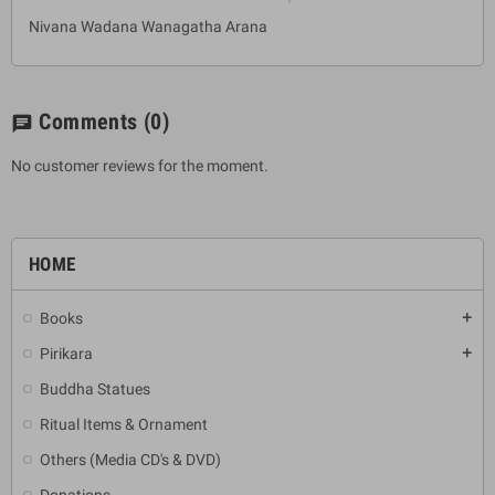
Nivana Wadana Wanagatha Arana
Comments
(0)
chat
No customer reviews for the moment.
HOME
Books
add
Pirikara
add
Buddha Statues
Ritual Items & Ornament
Others (Media CD's & DVD)
Donations