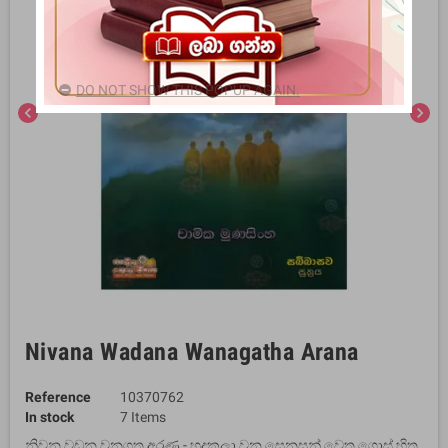
DO NOT SHOW THIS POPUP AGAIN.
chevron_left
chevron_right
Nivana Wadana Wanagatha Arana
Reference
10370762
In stock
7 Items
නිවන වඩන වනගත අරණ - හුදකලා වන සෙනසුන් වෙත ගොස් හිත