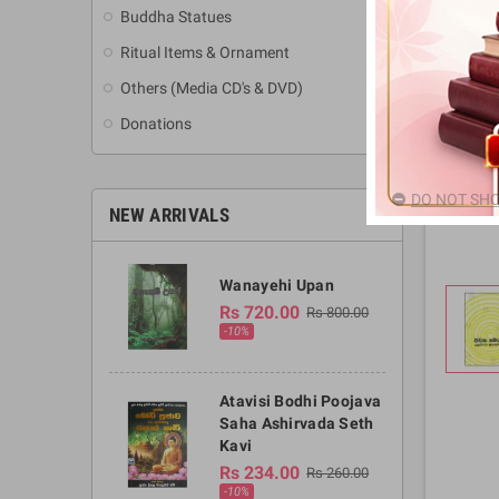
Buddha Statues
Ritual Items & Ornament
Others (Media CD's & DVD)
Donations
DO NOT SHO
NEW ARRIVALS
Wanayehi Upan
Rs 720.00
Rs 800.00
-10%
Atavisi Bodhi Poojava
Saha Ashirvada Seth
Kavi
Rs 234.00
Rs 260.00
-10%