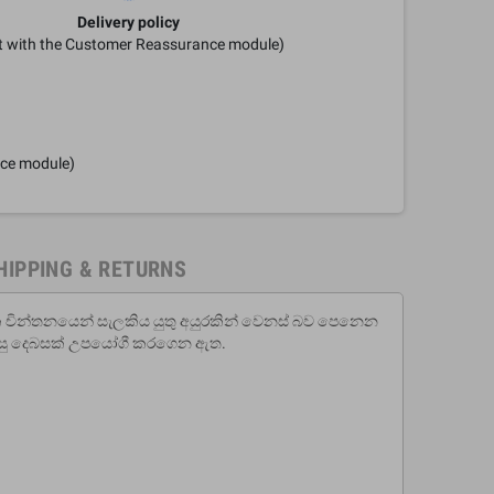
Delivery policy
it with the Customer Reassurance module)
nce module)
HIPPING & RETURNS
ායික චින්තනයෙන් සැලකිය යුතු අයුරකින් වෙනස් බව පෙනෙන
සිසු දෙබසක් උපයෝගී කරගෙන ඇත.