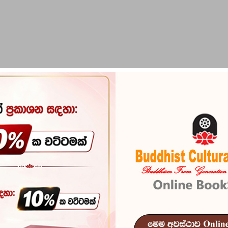
PIRIKARA
BUDDHA STATUES
RITUAL ITEMS & O
Niwana Meya
Reference
100
In stock
20 