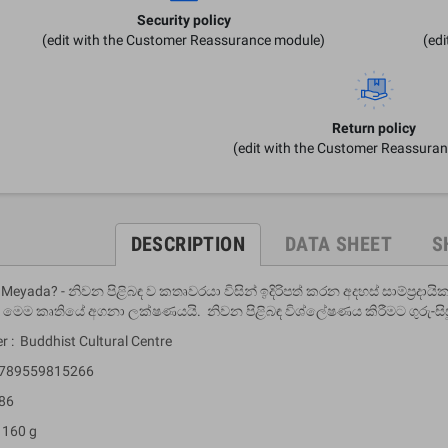
Security policy
(edit with the Customer Reassurance module)
(ed
Return policy
(edit with the Customer Reassura
DESCRIPTION
DATA SHEET
S
Meyada? - නිවන පිළිබඳ ව කතෘවරයා විසින් ඉදිරිපත් කරන අදහස් සාම්ප්‍රද
 මෙම කෘතියේ අගනා ලක්ෂණයයි. නිවන පිළිබඳ විශ්ලේෂණය කිරීමට ගුරු-
r : Buddhist Cultural Centre
 9789559815266
 86
 160 g