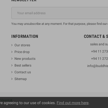
You may unsubscribe at any moment. For that purpose, please find our co
INFORMATION
CONTACT & 
sales and s
Our stores
+94 11 27
Price drop
New products
+94 11 27
Best sellers
info@buddhi
Contact us
Sitemap
y
VisionLK
re agreeing to our use of cookies.
Find out more here
.