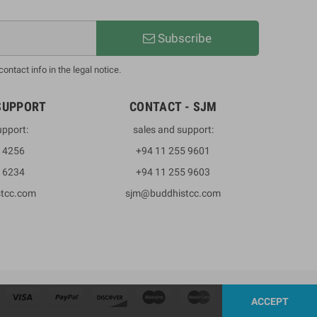
Subscribe
ntact info in the legal notice.
SUPPORT
CONTACT - SJM
upport:
sales and support:
3 4256
+94 11 255 9601
2 6234
+94 11 255 9603
stcc.com
sjm@buddhistcc.com
ACCEPT