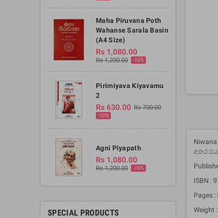
Maha Piruvana Poth
Wahanse Sarala Basin
(A4 Size)
Rs 1,080.00
Rs 1,200.00
-10%
Pirimiyava Kiyavamu
2
Rs 630.00
Rs 700.00
-10%
Niwana 
Agni Piyapath
අතර එය
Rs 1,080.00
Publishe
Rs 1,200.00
-10%
ISBN :
Pages :
Weight :
SPECIAL PRODUCTS