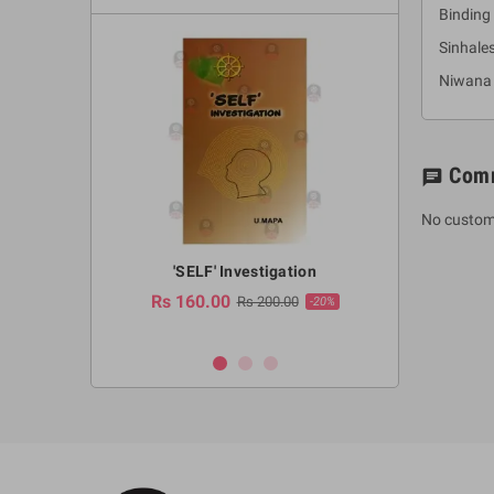
Binding 
Sinhale
Niwana
Com
chat
No custom
a Huruwa
'SELF' Investigation
(Sinhala Ther
Pot
Rs 160.00
0.00
Rs 200.00
-10%
-20%
Rs 2,250.