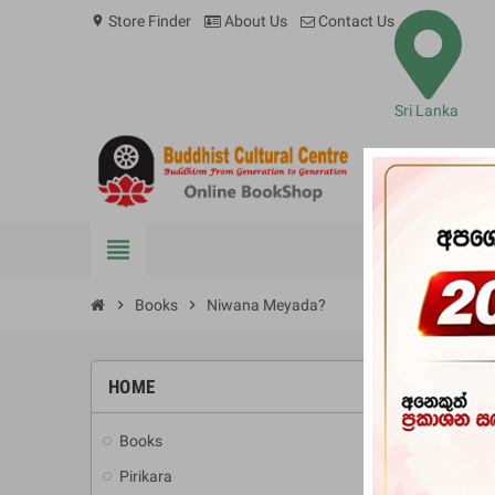
Store Finder
About Us
Contact Us
location_on
Sri Lanka
view_headline
BOOKS
chevron_right
Books
chevron_right
Niwana Meyada?
HOME
-20%
Books
add
Pirikara
add