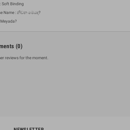
: Soft Binding
se Name : නිවන මෙයද?
 Meyada?
ments
(0)
er reviews for the moment.
um Sahitha) Piruvana
1 Shreniya Atha Huruwa
h Wahanse
Rs 621.00
R
Rs 690.00
-10%
00
Rs 2,500.00
-10%
NEWSLETTER