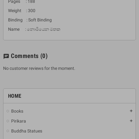
Pages : 188
Weight : 300
Binding : Soft Binding
Name : නොමියෙන මතක
Comments
(0)
chat
No customer reviews for the moment.
HOME
Books
add
Pirikara
add
Buddha Statues