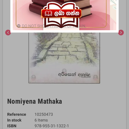
DO NOT SHOW THIS POPUP AGAIN.
chevron_left
chevron_right
Nomiyena Mathaka
Reference
10250473
In stock
6 Items
ISBN
978-955-31-1322-1