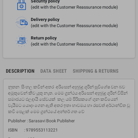
Security policy
(edit with the Customer Reassurance module)
Delivery policy
(edit with the Customer Reassurance module)
Return policy
(edit with the Customer Reassurance module)
DESCRIPTION
DATA SHEET
SHIPPING & RETURNS
නූතන සිංහල කවීන් අතර අරිසෙන් අහුබුදු ශූරීන් සුවිශේෂ වන බව
අමුතුවෙන් කිව යුතු නැත. මෙම ග්‍රන්ථය අරිසෙන් අහුබුදු ශූරීන් විසින්
සමාජයට ඵලදායි සේවයක් කල යම් පිරිසකගේ ගුන කවියෙන්
වැයීමට යොදා ගෙන ඇති අතර ඉතා භාවමය හා රසවත් අර්ථාන්විත වූ
කවි පෙළක් මෙම ග්‍රන්ථයේ අන්තර් ගත වේ
Publisher : Sarasavi Book Publisher
ISBN : 9789553113221