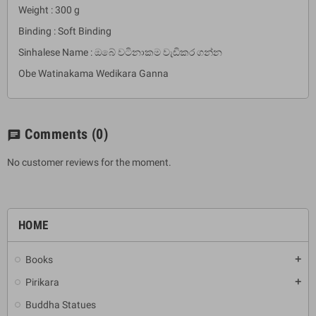
Weight : 300 g
Binding : Soft Binding
Sinhalese Name : ඔබේ වටිනාකම වැඩිකර ගන්න
Obe Watinakama Wedikara Ganna
Comments
(0)
chat
No customer reviews for the moment.
HOME
Books
add
Pirikara
add
Buddha Statues