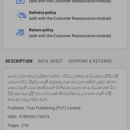
(edit with the Customer Reassurance module)
Delivery policy
(edit with the Customer Reassurance module)
Return policy
(edit with the Customer Reassurance module)
DESCRIPTION
DATA SHEET
SHIPPING & RETURNS
ඔබේ වටිනාකම වැඩිකර ගන්න - විවිධ උත්සව සංවිධානය කිරීමේදී
බොහෝවිට සිදුවිය හැකි අඩුපාඩු ගැන අවධානයකින් යුතුව රචනා
කොට ඇති මෙම කෘතියෙන් මිනිස් අවශ්‍යතා හා සංවිධානගත වීම
පිළිබදව පැහැදිලි අවබෝධයක් කියවන්නාට ලබාගත හැකි පරිදි
කරුණු පෙළගස්වා ඇත.
Publisher : Fast Publishing (PVT) Limited
ISBN : 9789556770674
Pages : 218