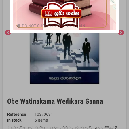
DO NOT SHOW THIS POPUP AGAIN.
chevron_left
chevron_right
Obe Watinakama Wedikara Ganna
Reference
10370691
In stock
5 Items
ඔබේ වටිනාකම වැඩිකර ගන්න - විවිධ උත්සව සංවිධානය කිරීමේදී