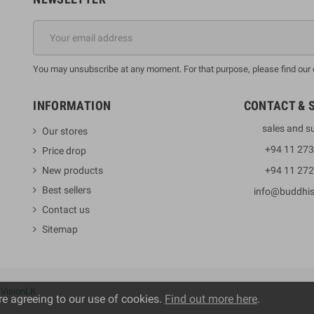
You may unsubscribe at any moment. For that purpose, please find our co
INFORMATION
CONTACT & 
sales and s
Our stores
+94 11 27
Price drop
New products
+94 11 27
Best sellers
info@buddhi
Contact us
Sitemap
y
VisionLK
re agreeing to our use of cookies.
Find out more here
.