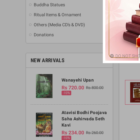
Buddha Statues
Ritual Items & Ornament
Others (Media CD's & DVD)
Donations
DO NOT SHO
NEW ARRIVALS
Wanayehi Upan
Rs 720.00
Rs 800.00
-10%
Atavisi Bodhi Poojava
Saha Ashirvada Seth
Kavi
Rs 234.00
Rs 260.00
-10%