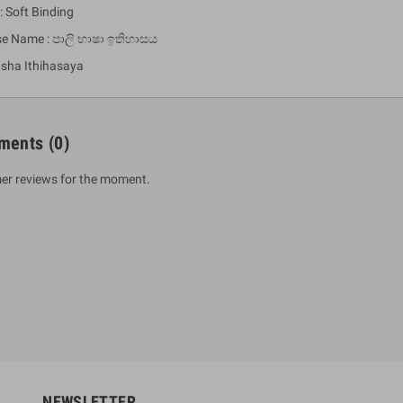
: Soft Binding
se Name : පාලි භාෂා ඉතිහාසය
asha Ithihasaya
ments
(0)
er reviews for the moment.
um Sahitha) Piruvana
1 Shreniya Atha Huruwa
h Wahanse
Rs 621.00
R
Rs 690.00
-10%
00
Rs 2,500.00
-10%
NEWSLETTER