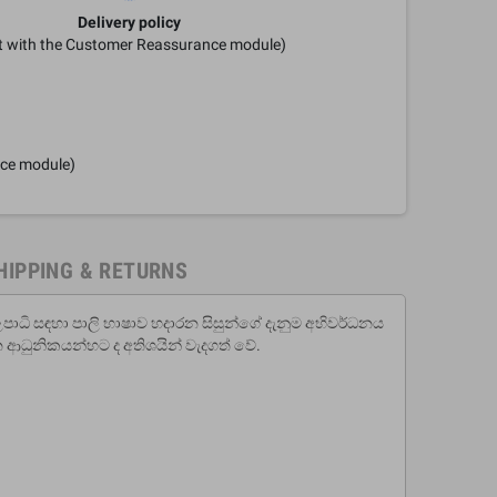
Delivery policy
it with the Customer Reassurance module)
nce module)
HIPPING & RETURNS
ාල උපාධි සඳහා පාලි භාෂාව හදාරන සිසුන්ගේ දැනුම අභිවර්ධනය
න ආධුනිකයන්හට ද අතිශයින් වැදගත් වේ.