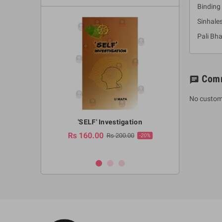
Binding 
Sinhale
Pali Bh
Com
chat
No custom
a Huruwa
'SELF' Investigation
(Sinhala Ther
Pot
Rs 160.00
0.00
Rs 200.00
-10%
-20%
Rs 2,250.