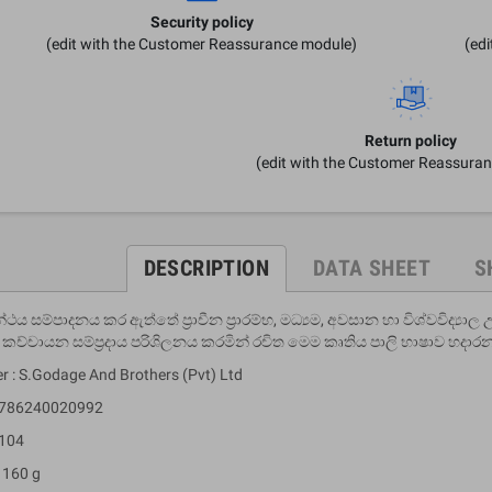
Security policy
(edit with the Customer Reassurance module)
(ed
Return policy
(edit with the Customer Reassura
DESCRIPTION
DATA SHEET
S
රන්ථය සම්පාදනය කර ඇත්තේ ප්‍රාචීන ප්‍රාරම්භ, මධ්‍යම, අවසාන හා විශ්වවිද්‍ය
 කච්චායන සම්ප්‍රදාය පරිශිලනය කරමින් රචිත මෙම කෘතිය පාලි භාෂාව හදාර
er : S.Godage And Brothers (Pvt) Ltd
 9786240020992
 104
 160 g