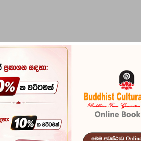
PIRIKARA
BUDDHA STATUES
RITUAL ITEMS & O
Pali Bhasha I
Reference
104
In stock
7 I