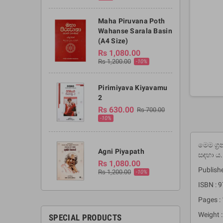
Maha Piruvana Poth
Wahanse Sarala Basin
(A4 Size)
Rs 1,080.00
Rs 1,200.00
-10%
Pirimiyava Kiyavamu
2
Rs 630.00
Rs 700.00
-10%
මෙම ග්‍
Agni Piyapath
සඳහා ය.
Rs 1,080.00
Publish
Rs 1,200.00
-10%
ISBN :
Pages :
Weight :
SPECIAL PRODUCTS