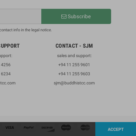
Subscribe
ntact info in the legal notice.
SUPPORT
CONTACT - SJM
upport:
sales and support:
3 4256
+94 11 255 9601
2 6234
+94 11 255 9603
stcc.com
sjm@buddhistcc.com
ACCEPT