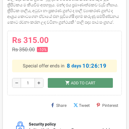
ත්‍රිපිටකය ම කියවීම අපහසුය. මන්ද එය ප්‍රමාණාත්මකව වැඩි නිසාය.
ත්‍රිපිටක පාලිය, අටුවා හා ප්‍රකරණ ග්‍රන්ථ ද පාලි ව්‍යාකරණ ග්‍රන්ථ ද
ආශ්‍රය කොටගෙන ඒවායේ එන සුවිශේෂී දහම් කරුණු සම්පිණ්ඩනය
කොට රචනා කරන ලද වටිනා ග්‍රන්ථයකි ' පාලි පද්‍ය පාඨ සංග්‍රහය'.
Rs 315.00
Rs 350.00
-10%
8
10:26:19
Special offer ends in
days
shopping_cart
remove
add
ADD TO CART
Share
Tweet
Pinterest
Security policy