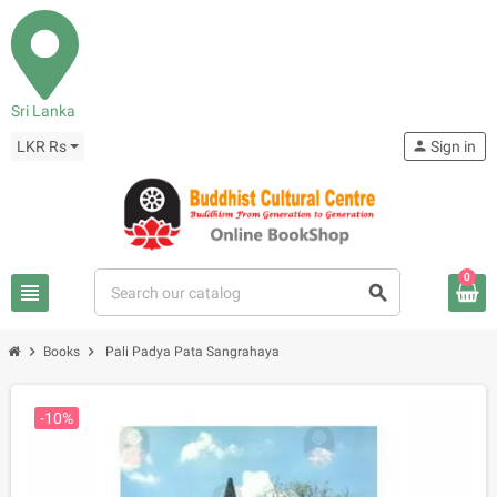
Sri Lanka
LKR Rs
person
Sign in
0
view_headline
search
chevron_right
chevron_right
Books
Pali Padya Pata Sangrahaya
-10%