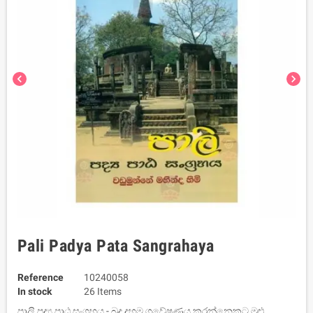
chevron_left
chevron_right
Pali Padya Pata Sangrahaya
Reference
10240058
In stock
26 Items
පාලි පද්‍ය පාඨ සංග්‍රහය - බුදු දහම ගවේෂණය කරන්නෙකුට මුළු