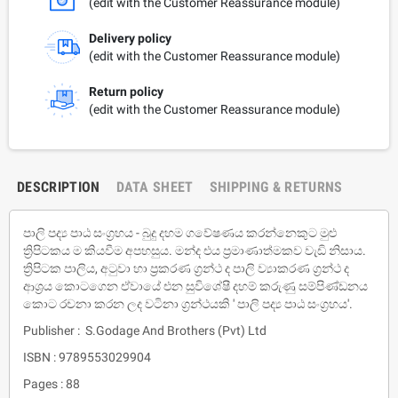
(edit with the Customer Reassurance module)
Delivery policy
(edit with the Customer Reassurance module)
Return policy
(edit with the Customer Reassurance module)
DESCRIPTION
DATA SHEET
SHIPPING & RETURNS
පාලි පද්‍ය පාඨ සංග්‍රහය - බුදු දහම ගවේෂණය කරන්නෙකුට මුළු
ත්‍රිපිටකය ම කියවීම අපහසුය. මන්ද එය ප්‍රමාණාත්මකව වැඩි නිසාය.
ත්‍රිපිටක පාලිය, අටුවා හා ප්‍රකරණ ග්‍රන්ථ ද පාලි ව්‍යාකරණ ග්‍රන්ථ ද
ආශ්‍රය කොටගෙන ඒවායේ එන සුවිශේෂී දහම් කරුණු සම්පිණ්ඩනය
කොට රචනා කරන ලද වටිනා ග්‍රන්ථයකි ' පාලි පද්‍ය පාඨ සංග්‍රහය'.
Publisher : S.Godage And Brothers (Pvt) Ltd
ISBN : 9789553029904
Pages : 88