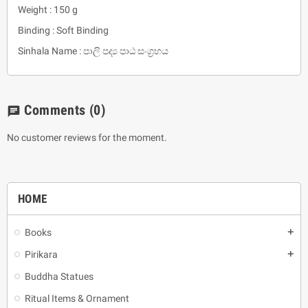
Weight : 150 g
Binding : Soft Binding
Sinhala Name : පාලි පද්‍ය පාඨ සංග්‍රහය
Comments
(0)
chat
No customer reviews for the moment.
HOME
Books
add
Pirikara
add
Buddha Statues
Ritual Items & Ornament