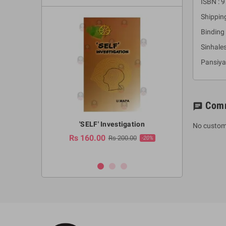
ISBN :
Shippin
Binding 
Sinhale
Pansiya
Com
chat
a Huruwa
'SELF' Investigation
(Sinhala Ther
No custom
Pot
Rs 160.00
0.00
Rs 200.00
-10%
-20%
Rs 2,250.