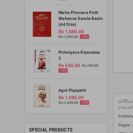
Maha Piruvana Poth
Wahanse Sarala Basin
(A4 Size)
Rs 1,080.00
Rs 1,200.00
-10%
Pirimiyava Kiyavamu
2
Rs 630.00
Rs 700.00
-10%
Agni Piyapath
Rs 1,080.00
පන්සිය
Rs 1,200.00
-10%
හරයෙන්
Publishe
Pages :
SPECIAL PRODUCTS