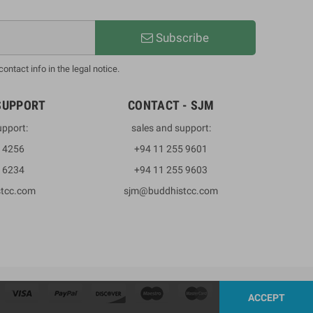
Subscribe
ntact info in the legal notice.
SUPPORT
CONTACT - SJM
upport:
sales and support:
3 4256
+94 11 255 9601
2 6234
+94 11 255 9603
stcc.com
sjm@buddhistcc.com
ACCEPT