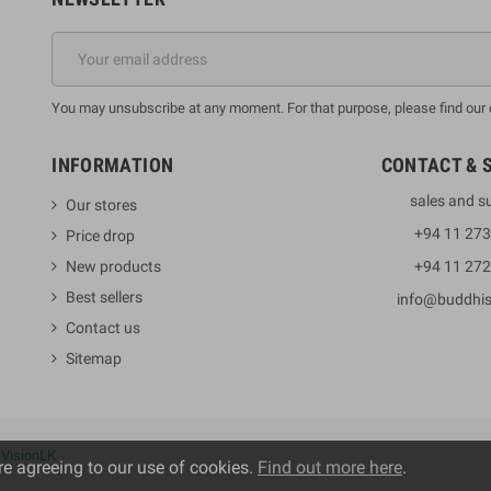
You may unsubscribe at any moment. For that purpose, please find our co
INFORMATION
CONTACT & 
sales and s
Our stores
+94 11 27
Price drop
New products
+94 11 27
Best sellers
info@buddhi
Contact us
Sitemap
y
VisionLK
re agreeing to our use of cookies.
Find out more here
.