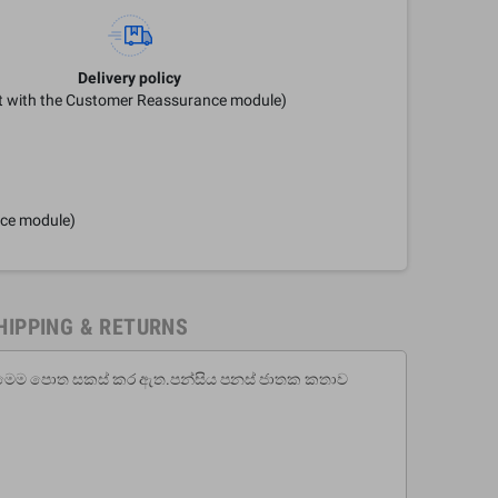
Delivery policy
it with the Customer Reassurance module)
nce module)
HIPPING & RETURNS
 මෙම පොත සකස් කර ඇත.පන්සිය පනස් ජාතක කතාව