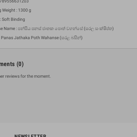
 9789556631203
g Weight : 1300 g
: Soft Binding
se Name : පන්සිය පනස් ජාතක පොත් වහන්සේ (සරල සංක්ෂිප්ත)
 Panas Jathaka Poth Wahanse (සරළ බසින්)
ments
(0)
um Sahitha) Piruvana
1 Shreniya Atha Huruwa
er reviews for the moment.
h Wahanse
Rs 621.00
R
Rs 690.00
-10%
00
Rs 2,500.00
-10%
NEWSLETTER