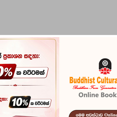
PIRIKARA
BUDDHA STATUES
RITUAL ITEMS & O
රළ බසින්)
Pansiya Pan
බසින්)
Reference
101