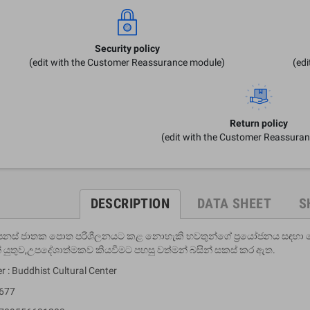
Security policy
(edit with the Customer Reassurance module)
(ed
Return policy
(edit with the Customer Reassura
DESCRIPTION
DATA SHEET
S
 පනස් ජාතක පොත පරිශීලනයට කළ නොහැකි භවතුන්ගේ ප්‍රයෝජනය සඳහා
 යුතුව,උපදේශාත්මකව කියවීමට පහසු වත්මන් බසින් සකස් කර ඇත.
r : Buddhist Cultural Center
 677