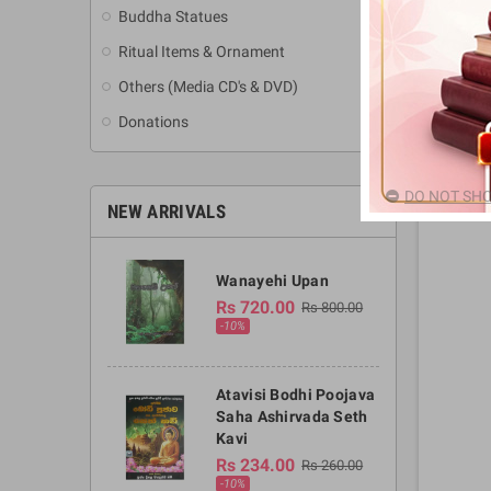
Buddha Statues
Ritual Items & Ornament
Others (Media CD's & DVD)
Donations
DO NOT SHO
NEW ARRIVALS
Wanayehi Upan
Rs 720.00
Rs 800.00
-10%
Atavisi Bodhi Poojava
Saha Ashirvada Seth
Kavi
Rs 234.00
Rs 260.00
-10%