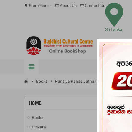
Store Finder
About Us
Contact Us
location_on
Sri Lanka
view_headline
BOOKS
chevron_right
Books
chevron_right
Pansiya Panas Jathaka Poth Wahanse (ස
HOME
-20%
Books
add
Pirikara
add