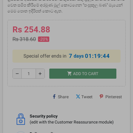
වෙත සමීප කිරීමේ අරමුණ මුල් කොටගෙන "පංසුකූල බණ" මැයෙන්
මෙම පොත ඉදිරිපත් කොට ඇත.
Rs 254.88
Rs 318.60
-20%
7
01:19:44
Special offer ends in
days
shopping_cart
remove
add
ADD TO CART
Share
Tweet
Pinterest
Security policy
(edit with the Customer Reassurance module)