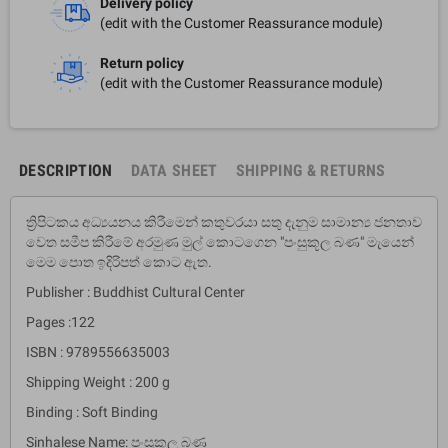
Delivery policy
(edit with the Customer Reassurance module)
Return policy
(edit with the Customer Reassurance module)
DESCRIPTION
DATA SHEET
SHIPPING & RETURNS
ත්‍රිපිටකය අධ්‍යයනය කිරීමෙන් කතුවරයා සතු දැනුම සාමාන්‍ය ජනතාව
වෙත සමීප කිරීමේ අරමුණ මුල් කොටගෙන "පංසුකූල බණ" මැයෙන්
මෙම පොත ඉදිරිපත් කොට ඇත.
Publisher : Buddhist Cultural Center
Pages :122
ISBN : 9789556635003
Shipping Weight : 200 g
Binding : Soft Binding
Sinhalese Name: පංසුකූල බණ