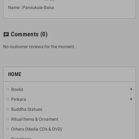
Name : Pansukula Bana
Comments
(0)
chat
No customer reviews for the moment.
HOME
Books
add
Pirikara
add
Buddha Statues
Ritual Items & Ornament
Others (Media CD's & DVD)
Donations