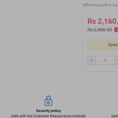
ඉතිහාස අධ්‍යයන අංශය 
Rs 2,160
Rs 2,400.00
-
Speci
remove
a
Security policy
(edit with the Customer Reassurance module)
(ed