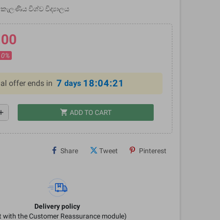
කැලණිය විශ්ව විද්‍යාලය
.00
10%
7
18:04:20
al offer ends in
days
shopping_cart
dd
ADD TO CART
Share
Tweet
Pinterest
Delivery policy
it with the Customer Reassurance module)