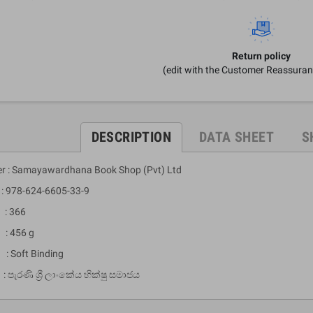
Return policy
(edit with the Customer Reassura
DESCRIPTION
DATA SHEET
S
er : Samayawardhana Book Shop (Pvt) Ltd
um Sahitha) Piruvana
1 Shreniya Atha Huruwa
h Wahanse
Rs 621.00
R
 978-624-6605-33-9
Rs 690.00
-10%
00
Rs 2,500.00
-10%
: 366
: 456 g
 : Soft Binding
පැරණි ශ්‍රී ලාංකේය භික්ෂු සමාජය