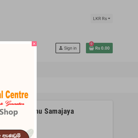
LKR Rs
close
0
search
person
Sign in
Rs 0.00
RNAMENT
ankeya Bhikshu Samajaya
80156
tems
6246605339