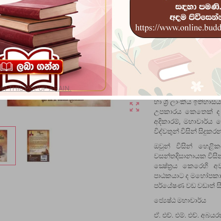
කැලණිය විශ්ව විද්‍ය
වශයෙන් සේවය කර
විශ්වවිද්‍යාලයේ ඉති
දර්ශනපති උපාධිය ද ලබ
වේ. ඔහු විසින් සම්පාදි
නම් කෘතිය, මෙම විෂය
ග්‍රන්ථය වශයෙන් සැල
කරන්නකුට ඥාන සාගරය
W THIS POPUP AGAIN.
ආකාරයේ ඓතිහාසික තො
හා ශ්‍රී ලාංකීය ඉති
zoom_out_map
උපකාරය කෙතෙක් ද ය
අදිකාරම්, මහාචාර්ය 
විද්වතුන් විසින් සිදු
ඔවුන් විසින් හෙළ
වසන්තදිසානායක විසින්
ක්‍ෂේත්‍රය කෙරෙහ
පාඨකයාට ද මහෝපකාරී
පර්යේෂණ වඩ වඩාත් සිද
ජ්‍යෙෂ්ඨ මහාචාර්ය
ඒ. එච්. එම්. එච්. අබය