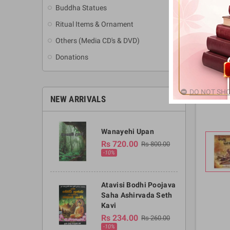
Buddha Statues
Ritual Items & Ornament
Others (Media CD's & DVD)
Donations
DO NOT SHO
NEW ARRIVALS
Wanayehi Upan
Rs 720.00
Rs 800.00
-10%
Atavisi Bodhi Poojava
Saha Ashirvada Seth
Kavi
Rs 234.00
Rs 260.00
-10%