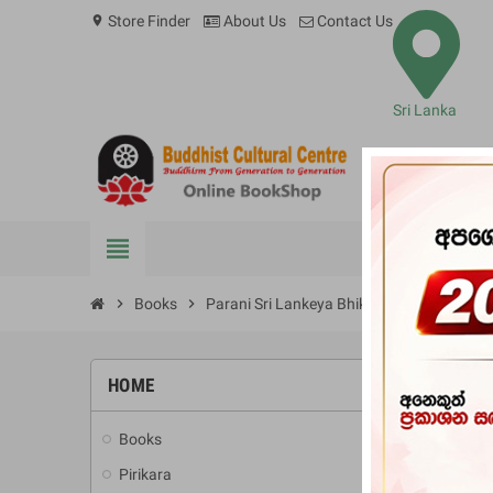
Store Finder
About Us
Contact Us
location_on
Sri Lanka
view_headline
BOOKS
chevron_right
Books
chevron_right
Parani Sri Lankeya Bhikshu Samajaya
HOME
-10%
Books
add
Pirikara
add