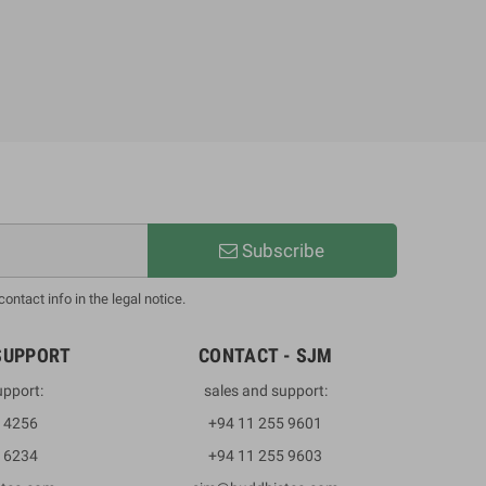
Subscribe
ntact info in the legal notice.
SUPPORT
CONTACT - SJM
upport:
sales and support:
3 4256
+94 11 255 9601
2 6234
+94 11 255 9603