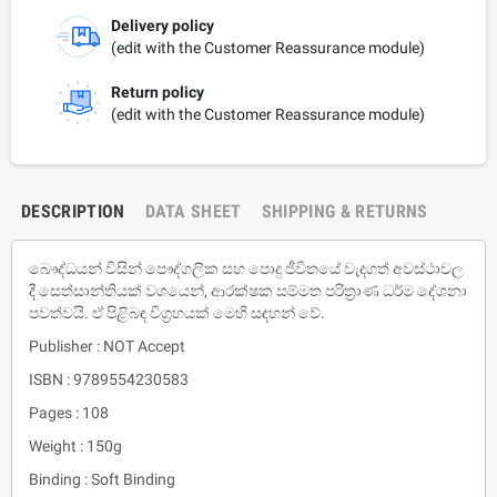
Delivery policy
(edit with the Customer Reassurance module)
Return policy
(edit with the Customer Reassurance module)
DESCRIPTION
DATA SHEET
SHIPPING & RETURNS
බෞද්ධයන් විසින් පෞද්ගලික සහ පොදු ජීවිතයේ වැදගත් අවස්ථාවල
දී සෙත්සාන්තියක් වශයෙන්, ආරක්ෂක සම්මත පරිත්‍රාණ ධර්ම දේශනා
පවත්වයි. ඒ පිළිබඳ විග්‍රහයක් මෙහි සඳහන් වේ.
Publisher : NOT Accept
ISBN : 9789554230583
Pages : 108
Weight : 150g
Binding : Soft Binding