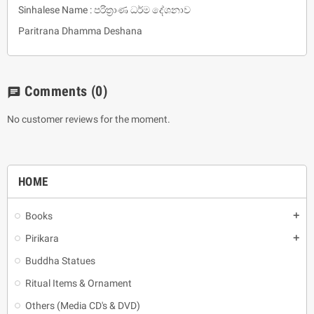
Sinhalese Name : පරිත්‍රාණ ධර්ම දේශනාව
Paritrana Dhamma Deshana
Comments
(0)
chat
No customer reviews for the moment.
HOME
Books
add
Pirikara
add
Buddha Statues
Ritual Items & Ornament
Others (Media CD's & DVD)