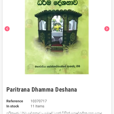
chevron_left
chevron_right
Paritrana Dhamma Deshana
Reference
10370717
In stock
11 Items
පරිත්‍රාණ ධර්ම දේශනාව - බෞද්ධයන් විසින් පෞද්ගලික සහ පොදු