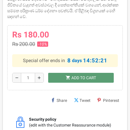
ජීවිතයේ වැදගත් අවස්ථාවල දී සෙත්සාන්තියක් වශයෙන්, ආරක්ෂක
සම්මත පරිත්‍රාණ ධර්ම දේශනා පවත්වයි. ඒ පිළිබඳ විග්‍රහයක් මෙහි
සඳහන් වේ.
Rs 180.00
Rs 200.00
-10%
8
14:52:21
Special offer ends in
days
shopping_cart
remove
add
ADD TO CART
Share
Tweet
Pinterest
Security policy
(edit with the Customer Reassurance module)