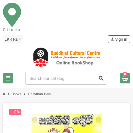
Sri Lanka
LKR Rs
person
Sign in
0
view_headline
search
chevron_right
chevron_right
Books
Paththini Devi
-10%