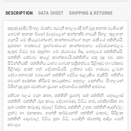
DESCRIPTION
DATA SHEET
SHIPPING & RETURNS
දකුණු දඹදිව සිංහල රටක්ව පැවැති කාලයේදී එහි වුසූ කනක මැණිකේ
හෙවත් කනක බිසෝ (දෙමළෙන් කන්නකි) නමැති සිහල කුලඟන
ගැනයි මේ කියැවෙන්නේ, කාන්තාවන්ගේ තැන රැකියේ පතිනියයි.
පුරාතන භාරතයේ බ්‍රාහ්මණයෝ කාන්තාවනට දේවස්ථානවලට
ඇතුළු වීමට ඉඩ නුදුන්හ. මේ ස්ථාවරය බිඳැ හෙළූයේ පත්තිනියයි.
පත්තිනි තේවාව කළේ කාන්තාවයි.පත්තිනිය මතු බුදු බව පතා
සිටින්නියකි. පත්තිනිය ධාන්‍ය ගෙවත් සශ්‍රීකත්වය පිළිබඳව හා වර්ෂාව
පිළිබඳව අරක් ගත් දේවතාවියයි. උත්තර දේව ගණයට ළංවන
දේවාංගනාවක් වශයෙන් පත්තිනි දේවිය සැලැකිය හැකියි. පතිනිය
ගවයන් ආරක්ෂා කිරීමේ කටයුත්තට අනුබල දෙන්නීය. සිංහලයන්
විසින් පුද පූජා පවත්වන ප්‍රධාන දේවතාවිය පත්තිනි අම්මාය.
පතිවත බලය ගැන කතා, පත්තිනි ප්‍රභේද සත් පත්තිනි. දොළොස්
පත්තිනි. පත්තිනි රූප කාය, දේවාහරණ, විවිධ නම්, ඓතිහාසික හා
පුරා වෘත්ත කරුණු, පවුලේ විස්තර, පත්තිනි උපත, පත්තිනි ඇදහිල්ල,
ග්‍රන්ථ හා ජනකතා, ශාන්ති කර්මයන්හි පත්තිනි මාතාව, සිරිලක
පත්තිනි දෙවොල්, විවිධ පූජා විධි, යොදිනි ස්තෝතු ආදිය මෙහි
අඩංගුය.