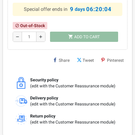
9
06:20:04
Special offer ends in
days
Out-of-Stock
block
shopping_cart
remove
add
ADD TO CART
Share
Tweet
Pinterest
Security policy
(edit with the Customer Reassurance module)
Delivery policy
(edit with the Customer Reassurance module)
Return policy
(edit with the Customer Reassurance module)