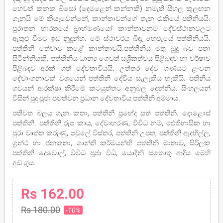
හෙවත් කනක බිසෝ (දෙමළෙන් කන්නකි) නමැති සිහල කුලඟන
ගැනයි මේ කියැවෙන්නේ, කාන්තාවන්ගේ තැන රැකියේ පතිනියයි.
පුරාතන භාරතයේ බ්‍රාහ්මණයෝ කාන්තාවනට දේවස්ථානවලට
ඇතුළු වීමට ඉඩ නුදුන්හ. මේ ස්ථාවරය බිඳැ හෙළූයේ පත්තිනියයි.
පත්තිනි තේවාව කළේ කාන්තාවයි.පත්තිනිය මතු බුදු බව පතා
සිටින්නියකි. පත්තිනිය ධාන්‍ය ගෙවත් සශ්‍රීකත්වය පිළිබඳව හා වර්ෂාව
පිළිබඳව අරක් ගත් දේවතාවියයි. උත්තර දේව ගණයට ළංවන
දේවාංගනාවක් වශයෙන් පත්තිනි දේවිය සැලැකිය හැකියි. පතිනිය
ගවයන් ආරක්ෂා කිරීමේ කටයුත්තට අනුබල දෙන්නීය. සිංහලයන්
විසින් පුද පූජා පවත්වන ප්‍රධාන දේවතාවිය පත්තිනි අම්මාය.
පතිවත බලය ගැන කතා, පත්තිනි ප්‍රභේද සත් පත්තිනි. දොළොස්
පත්තිනි. පත්තිනි රූප කාය, දේවාහරණ, විවිධ නම්, ඓතිහාසික හා
පුරා වෘත්ත කරුණු, පවුලේ විස්තර, පත්තිනි උපත, පත්තිනි ඇදහිල්ල,
ග්‍රන්ථ හා ජනකතා, ශාන්ති කර්මයන්හි පත්තිනි මාතාව, සිරිලක
පත්තිනි දෙවොල්, විවිධ පූජා විධි, යොදිනි ස්තෝතු ආදිය මෙහි
අඩංගුය.
Rs 162.00
Rs 180.00
-10%