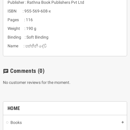
Publisher : Rathna Book Publishers Pvt Ltd
ISBN : 955-569-608-x
Pages : 116
Weight : 190 g
Binding : Soft Binding
Name : පත්තිනි දේවි
Comments
(0)
chat
No customer reviews for the moment.
HOME
Books
add