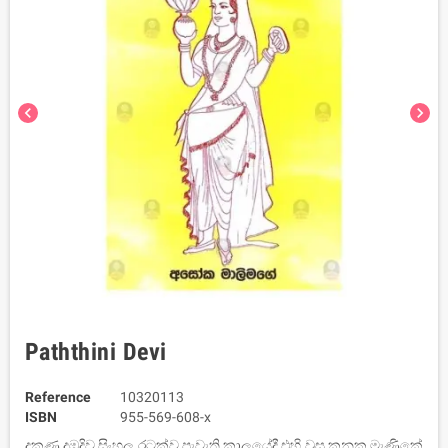
chevron_left
chevron_right
Paththini Devi
Reference
10320113
ISBN
955-569-608-x
දකුණු දඹදිව සිංහල රටක්ව පැවැති කාලයේදී එහි වුසූ කනක මැණිකේ