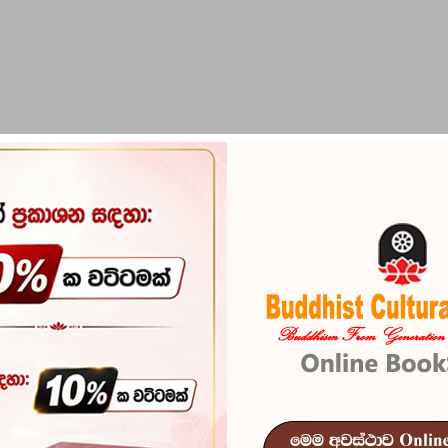
PIRIKARA
BUDDHA STATUES
RITUAL ITEMS & O
Patisambhida
Reference
100
In stock
345