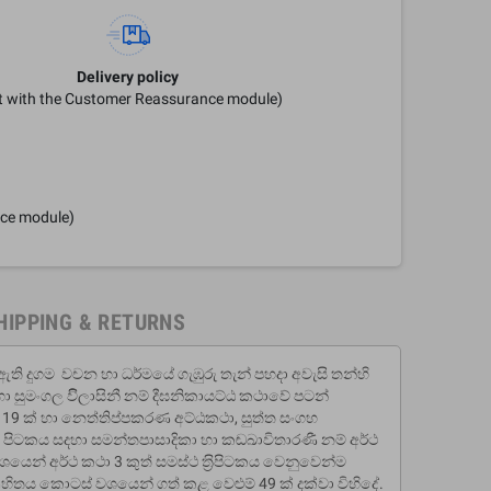
Delivery policy
it with the Customer Reassurance module)
nce module)
HIPPING & RETURNS
ඇති දුගම වචන හා ධර්මයේ ගැඹුරු තැන් පහදා අවැසි තන්හි
 19 සදහා සුමංගල විිලාසිනී නම් දීඝනිකායට්ඨ කථාවේ පටන්
වා 19 ක් හා නෙත්තිප්පකරණ අට්ඨකථා, සුත්ත සංගහ
 පිටකය සදහා සමන්තපාසාදිකා හා කඬඛාවිතාරණී නම් අර්ථ
න් අර්ථ කථා 3 කුත් සමස්ථ ත‍්‍රිපිටකය වෙනුවෙන්ම
සංගෘහිතය කොටස් වශයෙන් ගත් කළ වෙළුම් 49 ක් දක්වා විහිදේ.