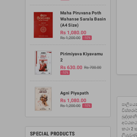
Maha Piruvana Poth
Wahanse Sarala Basin
(A4 Size)
Rs 1,080.00
Rs 1,200.00
-10%
Pirimiyava Kiyavamu
2
Rs 630.00
Rs 700.00
-10%
Agni Piyapath
Rs 1,080.00
පාලියෙන
Rs 1,200.00
-10%
විස්තරාර
ඛුද්දකන
අට්ඨකථ
කථා 2 ක
SPECIAL PRODUCTS
ලියැවුණ