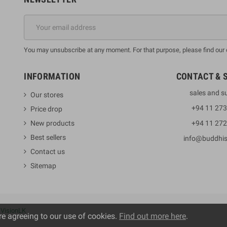
You may unsubscribe at any moment. For that purpose, please find our co
INFORMATION
CONTACT & 
sales and s
Our stores
+94 11 27
Price drop
New products
+94 11 27
Best sellers
info@buddhi
Contact us
Sitemap
y
VisionLK
re agreeing to our use of cookies.
Find out more here
.