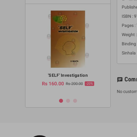
Publishe
ISBN :
Pages :
Weight 
Binding
Sinhala
a Huruwa
'SELF' Investigation
(Sinhala Ther
Com
chat
Pot
Rs 160.00
0.00
Rs 200.00
-10%
-20%
Rs 2,250.
No custom