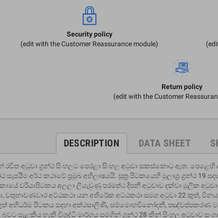
Security policy
(edit with the Customer Reassurance module)
(ed
Return policy
(edit with the Customer Reassura
DESCRIPTION
DATA SHEET
S
් රචිත අටුවා ග‍්‍රන්ථ සිංහලට පෙරළා සිංහල අටුවා සකස්කොට ඇත. පෙළෙහි 
්ථ සැපයීම අර්ථ කථාවේ ප‍්‍රමුඛ අභිලාෂයයි. සූත‍්‍ර පිටකයෙහි මූලාශ‍්‍ර ග‍්‍රන්ථ
ිකායේ චරියාපිටකය අලලා ලියැවුණු පරමත්ථ දීපනී අටුවාව දක්වා මූලික අටු
ා, චතුභාවණවාර අට්ඨකථා යන අතිරේක අට්ඨකථා සමග අටුවා 22 කුත්, විනය
ුත් අභිධර්ම පිටකය සදහා අත්ථසාලිණී, සම්මොහවිනෝදනී, පඤ්චප්පකරණ වශයෙ
ු බවට සැළකිය හැකි විශුද්ධි මාර්ගය සමගින් ග‍්‍රන්ථ 28 කින් සිංහල අටුවාව 