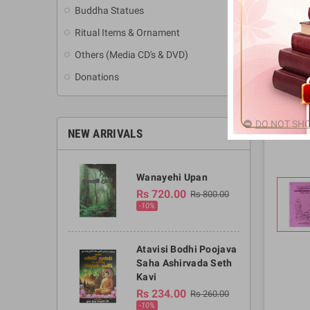
Buddha Statues
Ritual Items & Ornament
Others (Media CD's & DVD)
Donations
DO NOT SHO
NEW ARRIVALS
Wanayehi Upan
Rs 720.00
Rs 800.00
-10%
Atavisi Bodhi Poojava
Saha Ashirvada Seth
Kavi
Rs 234.00
Rs 260.00
-10%