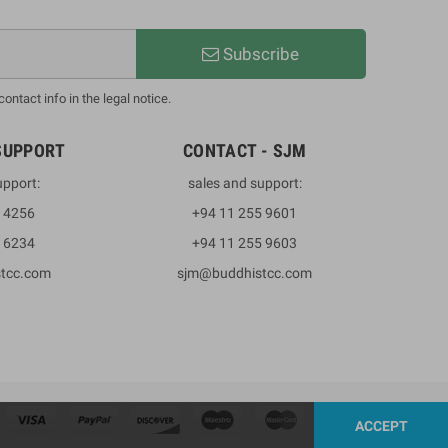
Subscribe
ntact info in the legal notice.
SUPPORT
CONTACT - SJM
upport:
sales and support:
3 4256
+94 11 255 9601
2 6234
+94 11 255 9603
stcc.com
sjm@buddhistcc.com
ACCEPT