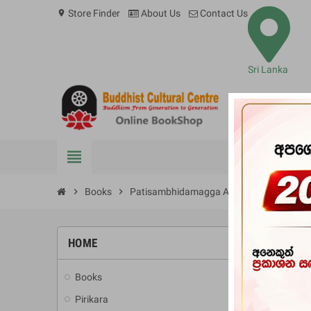
Store Finder
About Us
Contact Us
location_on
Sri Lanka
view_headline
BOOKS
chevron_right
Books
chevron_right
Patisambhidamagga Attakatha
HOME
Books
add
Pirikara
add