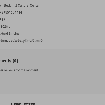
r : Buddhist Cultural Center
 9789551604444
 719
: 1028 g
 :Hard Binding
 Name : පටිසම්භිදාමග්ගට්ඨ කථා
um Sahitha) Piruvana
1 Shreniya Atha Huruwa
ments
(0)
h Wahanse
Rs 621.00
R
Rs 690.00
-10%
00
Rs 2,500.00
-10%
er reviews for the moment.
NEWSLETTER