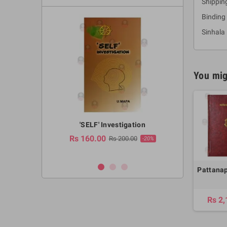
Shippin
Binding
Sinhal
You mig
a Huruwa
'SELF' Investigation
(Sinhala Ther
Pot
Rs 160.00
0.00
Rs 200.00
-10%
-20%
Rs 2,250.
Pattana
Rs 2,