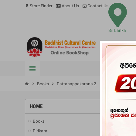
Store Finder
About Us
Contact Us
location_on
Sri Lanka
view_headline
BOOKS
chevron_right
Books
chevron_right
Pattanappakarana 2
HOME
Books
add
Pirikara
add