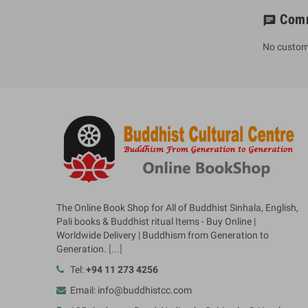
Com
chat
No custom
The Online Book Shop for All of Buddhist Sinhala, English,
Pali books & Buddhist ritual Items - Buy Online |
Worldwide Delivery | Buddhism from Generation to
Generation.
[...]
Tel:
+94 11 273 4256
Email: info@buddhistcc.com