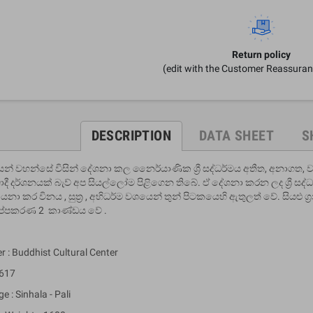
Return policy
(edit with the Customer Reassura
DESCRIPTION
DATA SHEET
S
් වහන්සේ විසින් දේශනා කල නෛර්යාණික ශ්‍රී සද්ධර්මය අතීත, අනාගත, 
ාදී දර්ශනයක් බැව් අප සියල්ලෝම පිළිගෙන තිබේ. ඒ දේශනා කරන ලද ශ්‍රී සද්ධර
ායනා කර විනය , සුත්‍ර , අභිධර්ම වශයෙන් තුන් පිටකයෙහි ඇතුලත් වේ. සියළු
ප්පකරණ 2 කාණ්ඩය වේ .
r : Buddhist Cultural Center
 617
 : Sinhala - Pali