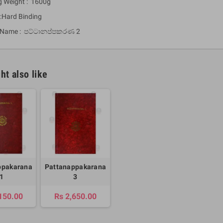
g Weight : 1600g
 :Hard Binding
a Name : පට්ටානප්පකරණ 2
ht also like
um Sahitha) Piruvana
1 Shreniya Atha Huruwa
h Wahanse
Rs 621.00
R
Rs 690.00
-10%
00
Rs 2,500.00
-10%
ppakarana
Pattanappakarana
1
3
150.00
Rs 2,650.00