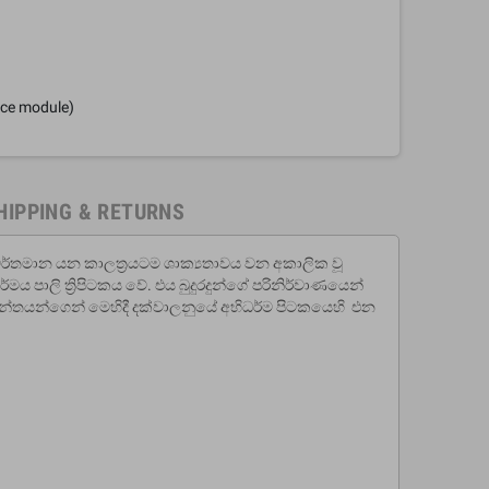
nce module)
HIPPING & RETURNS
වර්තමාන යන කාලත්‍රයටම ශාක්‍යතාවය වන අකාලික වූ
්මය පාලි ත්‍රිපිටකය වේ. එය බුදුරදුන්ගේ පරිනිර්වාණයෙන්
 ග්‍රන්තයන්ගෙන් මෙහිදී දක්වාලනුයේ අභිධර්ම පිටකයෙහි එන