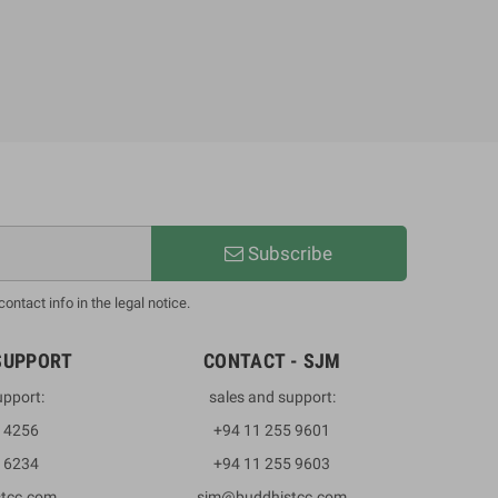
Subscribe
ntact info in the legal notice.
SUPPORT
CONTACT - SJM
upport:
sales and support:
3 4256
+94 11 255 9601
2 6234
+94 11 255 9603
stcc.com
sjm@buddhistcc.com