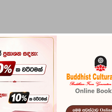
PIRIKARA
BUDDHA STATUES
RITUAL ITEMS & O
Pattanappaka
Reference
100
In stock
38 