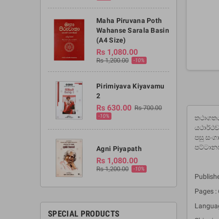
Maha Piruvana Poth
Wahanse Sarala Basin
(A4 Size)
Rs 1,080.00
Rs 1,200.00
-10%
Pirimiyava Kiyavamu
2
Rs 630.00
Rs 700.00
-10%
තථාගතයන
යථාර්ථව
පසු සංග
පට්ටාන
Agni Piyapath
Rs 1,080.00
Rs 1,200.00
-10%
Publishe
Pages :
Language
SPECIAL PRODUCTS