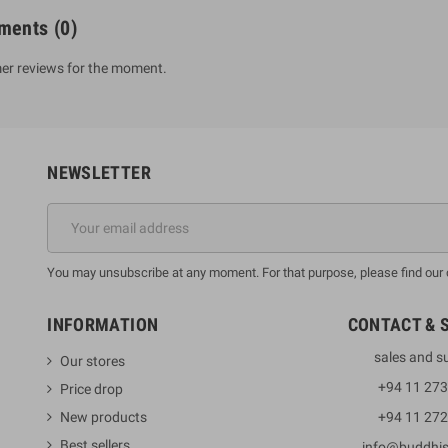
ments
(0)
er reviews for the moment.
NEWSLETTER
You may unsubscribe at any moment. For that purpose, please find our co
INFORMATION
CONTACT & 
sales and s
Our stores
+94 11 27
Price drop
New products
+94 11 27
Best sellers
info@buddhi