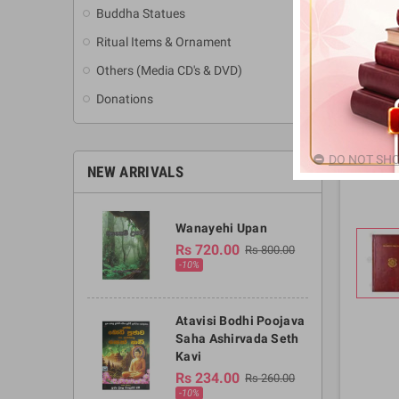
Buddha Statues
Ritual Items & Ornament
Others (Media CD's & DVD)
Donations
DO NOT SHO
NEW ARRIVALS
Wanayehi Upan
Rs 720.00
Rs 800.00
-10%
Atavisi Bodhi Poojava
Saha Ashirvada Seth
Kavi
Rs 234.00
Rs 260.00
-10%