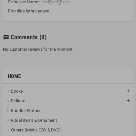
Sinhalese Name : පෙරදිග ස්ත‍්‍රීවාදය
Peradiga Isthrivadaya
Comments
(0)
chat
No customer reviews for the moment.
HOME
Books
add
Pirikara
add
Buddha Statues
Ritual Items & Ornament
Others (Media CD's & DVD)