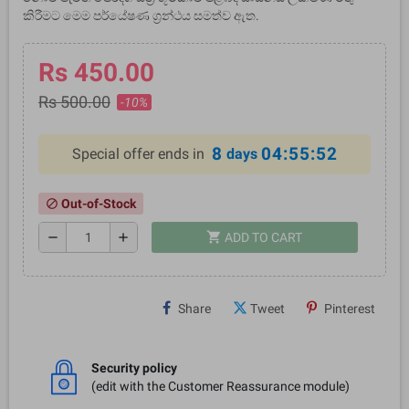
කිරීමට මෙම පර්යේෂණ ග‍්‍රන්ථය සමත්ව ඇත.
Rs 450.00
Rs 500.00
-10%
8
04:55:52
Special offer ends in
days
Out-of-Stock
block
shopping_cart
remove
add
ADD TO CART
Share
Tweet
Pinterest
Security policy
(edit with the Customer Reassurance module)