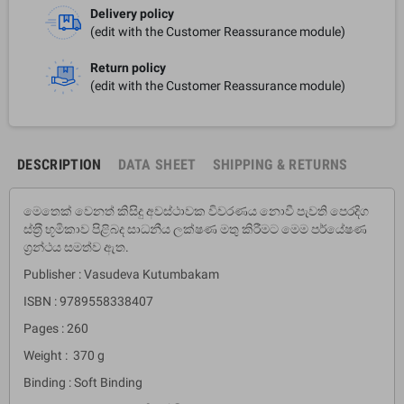
Delivery policy
(edit with the Customer Reassurance module)
Return policy
(edit with the Customer Reassurance module)
DESCRIPTION
DATA SHEET
SHIPPING & RETURNS
මෙතෙක් වෙනත් කිසිදු අවස්ථාවක විවරණය නොවී පැවති පෙරදිග
ස්ත‍්‍රී භූමිකාව පිළිබද සාධනීය ලක්ෂණ මතු කිරීමට මෙම පර්යේෂණ
ග‍්‍රන්ථය සමත්ව ඇත.
Publisher : Vasudeva Kutumbakam
ISBN : 9789558338407
Pages : 260
Weight : 370 g
Binding : Soft Binding