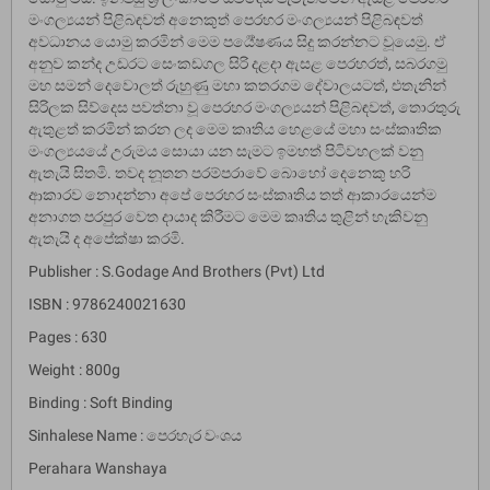
මංගල්‍යයන් පිළිබඳවත් අනෙකුත් පෙරහර මංගල්‍යයන් පිළිබඳවත්
අවධානය යොමු කරමින් මෙම පර්‍යේෂණය සිදු කරන්නට වූයෙමු. ඒ
අනුව කන්ද උඩරට සෙංකඩගල සිරි දළදා ඇසළ පෙරහරත්, සබරගමු
මහ සමන් දෙවොලත් රුහුණු මහා කතරගම දේවාලයටත්, එතැනින්
සිරිලක සිව්දෙස පවත්නා වූ පෙරහර මංගල්‍යයන් පිළිබඳවත්, තොරතුරු
ඇතුළත් කරමින් කරන ලද මෙම කෘතිය හෙළයේ මහා සංස්කෘතික
මංගල්‍යයයේ උරුමය සොයා යන සැමට ඉමහත් පිටිවහලක් වනු
ඇතැයි සිතමි. තවද නූතන පරම්පරාවේ බොහෝ දෙනෙකු හරි
ආකාරව නොදන්නා අපේ පෙරහර සංස්කෘතිය තත් ආකාරයෙන්ම
අනාගත පරපුර වෙත දායාද කිරීමට මෙම කෘතිය තුළින් හැකිවනු
ඇතැයි ද අපේක්ෂා කරමි.
Publisher : S.Godage And Brothers (Pvt) Ltd
ISBN : 9786240021630
Pages : 630
Weight : 800g
Binding : Soft Binding
Sinhalese Name : පෙරහැර වංශය
Perahara Wanshaya