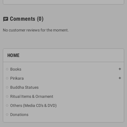
Comments
(0)
chat
No customer reviews for the moment.
HOME
Books
add
Pirikara
add
Buddha Statues
Ritual Items & Ornament
Others (Media CD's & DVD)
Donations