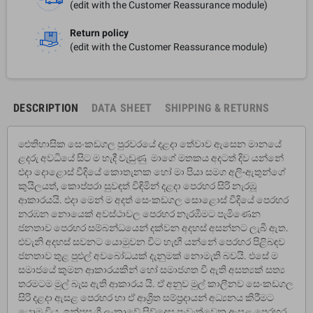
(edit with the Customer Reassurance module)
Return policy
(edit with the Customer Reassurance module)
DESCRIPTION
DATA SHEET
SHIPPING & RETURNS
ඓතිහාසික සෙංකඩගල පුරවරයේ දළදා තේවාව ඇසෙන මානයේ
ළදරු අවධියේ සිට ම හැදී වැඩුණු මාගේ මතකය අදටත් දිව යන්නේ
එදා දොළොස් වීදියේ කොතැනක හෝ මා පියා සමග අලි-ඇතුන්ගේ
කුයිලයත්, කොප්පරා සුවඳත් විඳිමින් දළදා පෙරහර සිරි නැරඹූ
ආකාරයයි. එදා මෙන් ම අදත් සෙංකඩගල සොළොස් වීදියේ පෙරහර
නරඹන නොයෙක් අවස්ථාවල පෙරහර නැරඹීමට පැමිණෙන
ජනතාව පෙරහර සම්බන්ධයෙන් දක්වන අදහස් අසන්නට ලැබී ඇත.
එවැනි අදහස් සවනට යොමුවන විට හැඟී යන්නේ පෙරහර පිළිබඳව
ජනතාව තුළ පුළුල් අවබෝධයක් දැනුමක් නොමැති බවයි. එසේ ම
සමාජයේ කුමන ආකාරයකින් හෝ සමාජගත වී ඇති අසත්‍යක් සත්‍ය
තරමටම මුල් බැස ඇති ආකාරය යි. ඒ අනුව මුල් කාලීනව සෙංකඩගල
සිරි දළදා ඇසළ පෙරහර හා ඒ ආශ්‍රිත සම්ප්‍රදායන් අධ්‍යනය කිරීමට
යොමු විය. ඉන්පසු ශ්‍රී ලංකාවේ සිව්දෙස පැවැත්වෙන ඇසළ පෙරහර