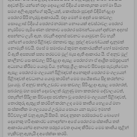
අදටත් දිව යන්නේ එදා දොළොස් වීදියේ කොතැනක හෝ මා පියා
සමග අලි-ඇතුන්ගේ කුයිලයත්, කොප්පරා සුවඳත් විඳිමින් දළදා
පෙරහර සිරි නැරඹූ ආකාරයයි. එදා මෙන් ම අදත් සෙංකඩගල
සොළොස් වීදියේ පෙරහර නරඹන නොයෙක් අවස්ථාවල පෙරහර
නැරඹීමට පැමිණෙන ජනතාව පෙරහර සම්බන්ධයෙන් දක්වන අදහස්
අසන්නට ලැබී ඇත. එවැනි අදහස් සවනට යොමුවන විට හැඟී
යන්නේ පෙරහර පිළිබඳව ජනතාව තුළ පුළුල් අවබෝධයක් දැනුමක්
නොමැති බවයි. එසේ ම සමාජයේ කුමන ආකාරයකින් හෝ සමාජගත
වී ඇති අසත්‍යක් සත්‍ය තරමටම මුල් බැස ඇති ආකාරය යි. ඒ අනුව මුල්
කාලීනව සෙංකඩගල සිරි දළදා ඇසළ පෙරහර හා ඒ ආශ්‍රිත සම්ප්‍රදායන්
අධ්‍යනය කිරීමට යොමු විය. ඉන්පසු ශ්‍රී ලංකාවේ සිව්දෙස පැවැත්වෙන
ඇසළ පෙරහර මංගල්‍යයන් පිළිබඳවත් අනෙකුත් පෙරහර මංගල්‍යයන්
පිළිබඳවත් අවධානය යොමු කරමින් මෙම පර්‍යේෂණය සිදු කරන්නට
වූයෙමු. ඒ අනුව කන්ද උඩරට සෙංකඩගල සිරි දළදා ඇසළ පෙරහරත්,
සබරගමු මහ සමන් දෙවොලත් රුහුණු මහා කතරගම දේවාලයටත්,
එතැනින් සිරිලක සිව්දෙස පවත්නා වූ පෙරහර මංගල්‍යයන් පිළිබඳවත්,
තොරතුරු ඇතුළත් කරමින් කරන ලද මෙම කෘතිය හෙළයේ මහා
සංස්කෘතික මංගල්‍යයයේ උරුමය සොයා යන සැමට ඉමහත්
පිටිවහලක් වනු ඇතැයි සිතමි. තවද නූතන පරම්පරාවේ බොහෝ
දෙනෙකු හරි ආකාරව නොදන්නා අපේ පෙරහර සංස්කෘතිය තත්
ආකාරයෙන්ම අනාගත පරපුර වෙත දායාද කිරීමට මෙම කෘතිය තුළින්
හැකිවනු ඇතැයි ද අපේක්ෂා කරමි.