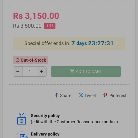
Rs 3,150.00
Rs 3,500.00
-10%
7
23:27:30
Special offer ends in
days
Out-of-Stock
block
shopping_cart
remove
add
ADD TO CART
Share
Tweet
Pinterest
Security policy
(edit with the Customer Reassurance module)
Delivery policy