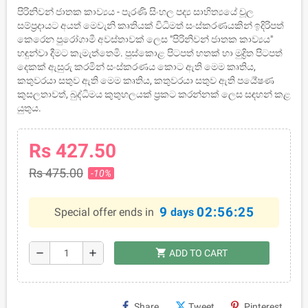
පිරිනිවන් ජාතක කාව්‍යය - පැරණි සිංහල පද්‍ය සාහිත්‍යයේ චූල
සම්ප්‍රදායට අයත් මෙවැනි කෘතියක් විධිමත් සංස්කරණයකින් ඉදිරිපත්
කෙරෙන පුරෝගාමී අවස්තාවක් ලෙස "පිරිනිවන් ජාතක කාව්‍යය"
හඳුන්වා දීමට කැමැත්තෙමි. පුස්කොළ පිටපත් හතක් හා මුද්‍රිත පිටපත්
දෙකක් ඇසුරු කරමින් සංස්කරණය කොට ඇති මෙම කෘතිය,
කතුවරයා සතුව ඇති මෙම කෘතිය, කතුවරයා සතුව ඇති පර්‍යේෂණ
කුසලතාවත්, බුද්ධිමය කුතුහලයක් ප්‍රකට කරන්නක් ලෙස සඳහන් කළ
යුතුය.
Rs 427.50
Rs 475.00
-10%
9
02:56:25
Special offer ends in
days
shopping_cart
remove
add
ADD TO CART
Share
Tweet
Pinterest