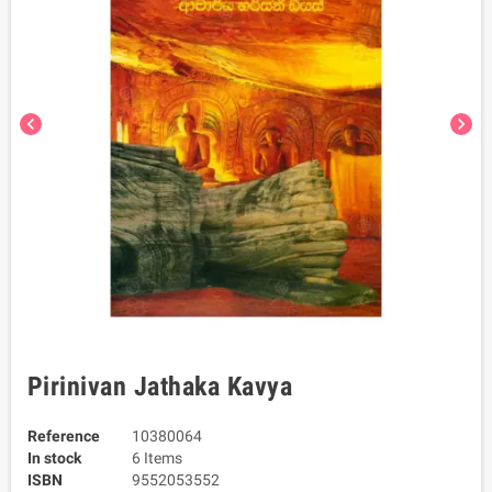
chevron_left
chevron_right
Pirinivan Jathaka Kavya
Reference
10380064
In stock
6 Items
ISBN
9552053552