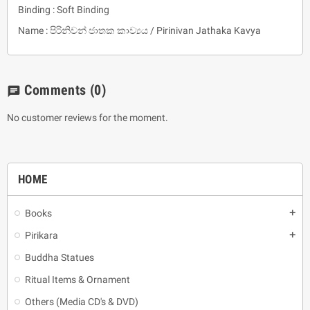
Binding : Soft Binding
Name : පිරිනිවන් ජාතක කාව්‍යය / Pirinivan Jathaka Kavya
Comments
(0)
chat
No customer reviews for the moment.
HOME
Books
add
Pirikara
add
Buddha Statues
Ritual Items & Ornament
Others (Media CD's & DVD)