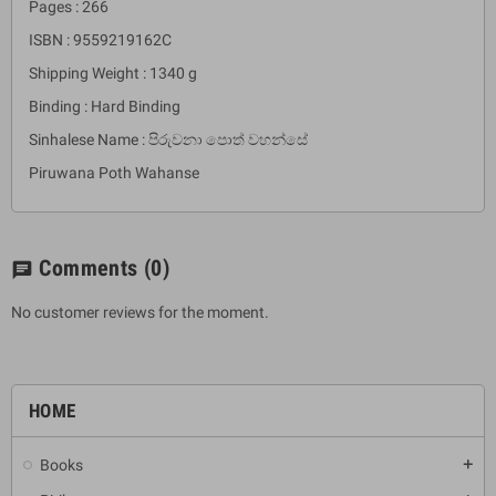
Pages : 266
ISBN : 9559219162C
Shipping Weight : 1340 g
Binding : Hard Binding
Sinhalese Name : පිරුවනා පොත් වහන්සේ
Piruwana Poth Wahanse
Comments
(0)
chat
No customer reviews for the moment.
HOME
Books
add