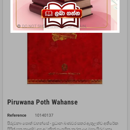
DO NOT SHOW THIS POPUP AGAIN.
Piruwana Poth Wahanse
Reference
10140137
පිරුවනා පොත් වහන්සේ - ප්‍රධාන බණවර සතර ඇතුලත්ව අතිරේක
පිරිත් සූත්‍ර කාණ්ඩ දහ අටකින් සංග්‍රහික කරන ලද මහා පිරුවානා