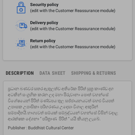
Security policy
(edit with the Customer Reassurance module)
Delivery policy
(edit with the Customer Reassurance module)
Return policy
(edit with the Customer Reassurance module)
DESCRIPTION
DATA SHEET
SHIPPING & RETURNS
ප්‍රධාන බණවර සතර ඇතුලත්ව අතිරේක පිරිත් සූත්‍ර කාණ්ඩ දහ
අටකින් සංග්‍රහික කරන ලද මහා පිරුවානා පොත් වහන්සේ
විශේෂයෙන් පිරිත් මණ්ඩපය තුල සජ්ජායනයටත් මහළු වියපත්
උපාසක උපාසිකා පරිහරණය උදෙසා විශාල අකුරින්
සම්පාදිතයි.භාග්‍යවත් සම්යක් සම්බුද්ධයන් වහන්සේ විසින් වදාළ
ආරක්ෂක දේශනා " පරිත්‍රාණ පිරිත් " යයි කියනු ලැබේ.
Publisher : Buddhist Cultural Center