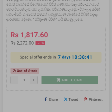
පොත් වහන්සේ විශේෂයෙන් පිරිත් මණ්ඩපය තුල සජ්ජායනයටත්
මහළු වියපත් උපාසක උපාසිකා පරිහරණය උදෙසා විශාල අකුරින්
සම්පාදිතයි.භාග්‍යවත් සම්යක් සම්බුද්ධයන් වහන්සේ විසින් වදාළ
ආරක්ෂක දේශනා " පරිත්‍රාණ පිරිත් " යයි කියනු ලැබේ.
Rs 1,817.60
Rs 2,272.00
-20%
7
10:38:40
Special offer ends in
days
Out-of-Stock
block
shopping_cart
remove
add
ADD TO CART
Share
Tweet
Pinterest