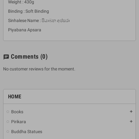
Weight : 430g
Binding : Soft Binding
Sinhalese Name : පියාබන අප්සරා
Piyabana Apsara
Comments
(0)
chat
No customer reviews for the moment.
HOME
Books
add
Pirikara
add
Buddha Statues