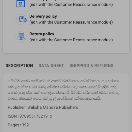
(edit with the Customer Reassurance module)
Delivery policy
(edit with the Customer Reassurance module)
Return policy
(edit with the Customer Reassurance module)
DESCRIPTION
DATA SHEET
SHIPPING & RETURNS
මේ ඔබ අතට පත්වන්නේ ආත්ම විශ්වාසය, අධිෂ්ඨානය, උද්‍යෝගය,
තම ඉලක්ක හඹා යාම, තර්ජන ගර්ජන මැද නොසෙල් වී ඉඳීම, ආදි
පෞරුෂ ගුණඟ සහිතව ක්‍රියාත්මක වී විශිෂ්ට චරිතයක් බවට පත් ව,
පුරාවෘත්තයක් බවට පත් වූ ලී ෂුංග්මීගේ චරිතාපදානයයි.
Publisher : Shiksha Mandira Publishers
ISBN : 9789551782191x
Pages : 392