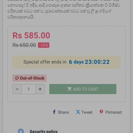
නොසෙල් වී ඉඳීම, ආදි පෞරුෂ ගුණඟ සහිතව ක්‍රියාත්මක වී විශිෂ්ට
චරිතයක් බවට පත් ව, පුරාවෘත්තයක් බවට පත් වූ ලී ෂුංග්මීගේ
චරිතාපදානයයි.
Rs 585.00
Rs 650.00
-10%
6
23:00:22
Special offer ends in
days
Out-of-Stock
block
shopping_cart
remove
add
ADD TO CART
Share
Tweet
Pinterest
Security policy