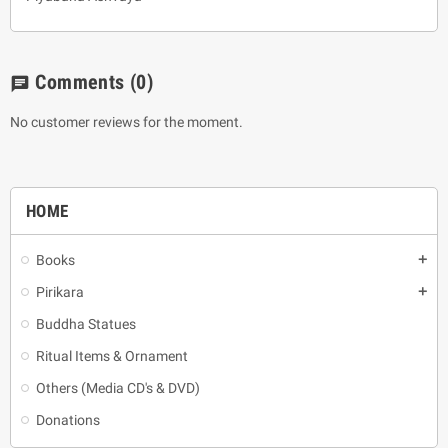
Comments
(0)
chat
No customer reviews for the moment.
HOME
Books
add
Pirikara
add
Buddha Statues
Ritual Items & Ornament
Others (Media CD's & DVD)
Donations