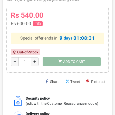
Rs 540.00
Rs 600.00
-10%
9
01:08:31
Special offer ends in
days
Out-of-Stock
block
shopping_cart
remove
add
ADD TO CART
Share
Tweet
Pinterest
Security policy
(edit with the Customer Reassurance module)
Delivery policy